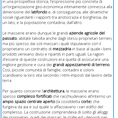
in una prospettiva storica, l'espressione più concreta di
un'organizzazione geo-economica intimamente connessa alla
dimensione del
latifondo
e, di conseguenza, alle dinamiche
sociali riguardanti i rapporti tra aristocrazia e borghesia, da
un lato, e la popolazione contadina, dall'altro.
Le masserie erano dunque le grandi
aziende agricole
del
passato
, abitate talvolta anche dagli stessi proprietari terrieri,
ma più spesso dai soli massari i quali stipulavano con il
proprietario un contratto di
mezzadria
in base al quale i beni
prodotti venivano divisi e ripartiti in parti uguali. La ragion
d'essere di queste costruzioni era quella di assicurare una
migliore gestione e cura dei
grandi appezzamenti di terreno
.
Così, piccole comunità di famiglie, contadini e coloni
scandivano la loro vita secondo i ritmi imposti dal lavoro della
terra.
Per quanto concerne l’
architettura
, le masserie erano
spesso
complessi fortificati
che racchiudevano all'interno un
ampio spazio centrale aperto
(la cosiddetta
corte
) che
fungeva da aia e sul quale si affacciavano i vari edifici del
complesso. La costruzione comprendeva di solito gli alloggi
dei proprietari, quelli dei massari, le stalle ed i depositi per