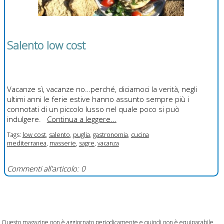
Salento low cost
Vacanze sì, vacanze no…perché, diciamoci la verità, negli
ultimi anni le ferie estive hanno assunto sempre più i
connotati di un piccolo lusso nel quale poco si può
indulgere.
Continua a leggere...
Tags:
low cost
,
salento
,
puglia
,
gastronomia
,
cucina
mediterranea
,
masserie
,
sagre
,
vacanza
Commenti all'articolo: 0
Questo magazine non è aggiornato periodicamente e quindi non è equiparabile