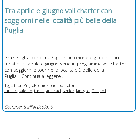
Tra aprile e giugno voli charter con
soggiorni nelle località più belle della
Puglia
Grazie agli accordi tra PugliaPromozione e gli operatori
turistici tra aprile e giugno sono in programma voli charter
con soggiorni e tour nelle località più belle della
Puglia.
Continua a leggere...
Tags:
tour
,
PugliaPromozione
,
operatori
turistici
,
salento
,
turisti
,
austriaci
,
senior
,
famiglie
,
Gallipoli
Commenti all'articolo: 0