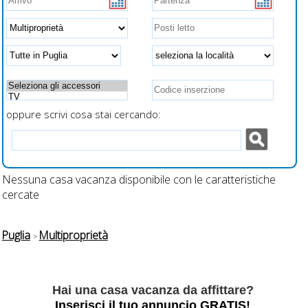
e
recintati
oppure scrivi cosa stai cercando:
Nessuna casa vacanza disponibile con le caratteristiche
cercate
Puglia
Multiproprietà
Hai una casa vacanza da affittare?
Inserisci il tuo annuncio GRATIS!