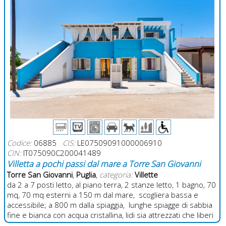
Codice:
06885
CIS:
LE07509091000006910
CIN:
IT075090C200041489
Villetta a pochi passi dal mare a Torre San Giovanni
Torre San Giovanni
,
Puglia
,
categoria:
Villette
da 2 a 7 posti letto, al piano terra, 2 stanze letto, 1 bagno, 70
mq, 70 mq esterni a 150 m dal mare, scogliera bassa e
accessibile; a 800 m dalla spiaggia, lunghe spiagge di sabbia
fine e bianca con acqua cristallina, lidi sia attrezzati che liberi