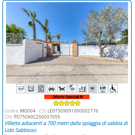
Codice:
MG004
CIS:
LE07509091000002776
CIN:
IT075090C200037055
Villette adiacenti a 700 metri dalla spiaggia di sabbia di
Lido Sabbioso