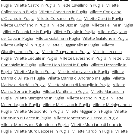
Puglia
Villette Castro in Puglia
Villette Cavallino in Puglia
Villette
Collepasso in Puglia
Villette Copertino in Puglia
Villette Corigliano
d'Otranto in Puglia
Villette Corsano in Puglia
Villette Cursi in Puglia
Villette Cutrofiano in Puglia
Villette Diso in Puglia
Villette Felline in Puglia
Villette Felloniche in Puglia
Villette Frigole in Puglia
Villette Gagliano
del Capo in Puglia
Villette Galatina in Puglia
Villette Galatone in Puglia
Villette Gallipoli in Puglia
Villette Giuggianello in Puglia
Villette
Giurdignano in Puglia
Villette Guagnano in Puglia
Villette Lecce in
Puglia
Villette Lequile in Puglia
Villette Leverano in Puglia
Villette Lido
Conchiglie in Puglia
Villette Lido Marini in Puglia
Villette Lizzanello in
Puglia
Villette Maglie in Puglia
Villette Mancaversa in Puglia
Villette
Marina di Alliste in Puglia
Villette Marina di Andrano in Puglia
Villette
Marina di Nardò in Puglia
Villette Marina di Novaglie in Puglia
Villette
Marina Serra in Puglia
Villette Marittima in Puglia
Villette Martano in
Puglia
Villette Martignano in Puglia
Villette Matino in Puglia
Villette
Melendugno in Puglia
Villette Melissano in Puglia
Villette Melpignano in
Puglia
Villette Metaponto in Puglia
Villette Miggiano in Puglia
Villette
Minervino di Lecce in Puglia
Villette Monteroni di Lecce in Puglia
Villette Montesano Salentino in Puglia
Villette Morciano di Leuca in
Puglia
Villette Muro Leccese in Puglia
Villette Nardò in Puglia
Villette