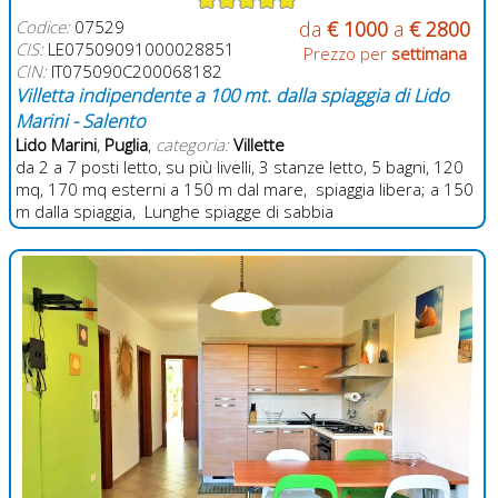
Codice:
07529
da
€ 1000
a
€ 2800
CIS:
LE07509091000028851
Prezzo per
settimana
CIN:
IT075090C200068182
Villetta indipendente a 100 mt. dalla spiaggia di Lido
Marini - Salento
Lido Marini
,
Puglia
,
categoria:
Villette
da 2 a 7 posti letto, su più livelli, 3 stanze letto, 5 bagni, 120
mq, 170 mq esterni a 150 m dal mare, spiaggia libera; a 150
m dalla spiaggia, Lunghe spiagge di sabbia