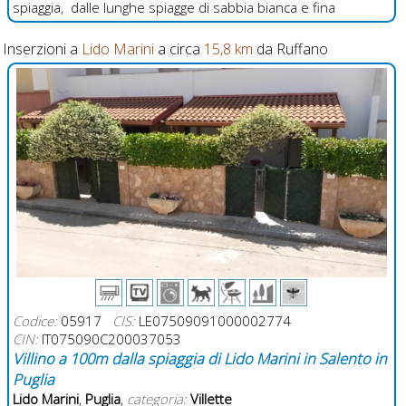
spiaggia, dalle lunghe spiagge di sabbia bianca e fina
Inserzioni a
Lido Marini
a circa
15,8 km
da Ruffano
Codice:
05917
CIS:
LE07509091000002774
CIN:
IT075090C200037053
Villino a 100m dalla spiaggia di Lido Marini in Salento in
Puglia
Lido Marini
,
Puglia
,
categoria:
Villette