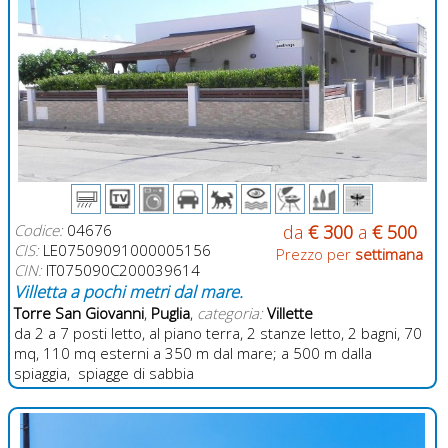
Codice:
04676
da
€ 300
a
€ 500
CIS:
LE07509091000005156
Prezzo per
settimana
CIN:
IT075090C200039614
Villetta a pochi metri dal mare.
Torre San Giovanni
,
Puglia
,
categoria:
Villette
da 2 a 7 posti letto, al piano terra, 2 stanze letto, 2 bagni, 70
mq, 110 mq esterni a 350 m dal mare; a 500 m dalla
spiaggia, spiagge di sabbia