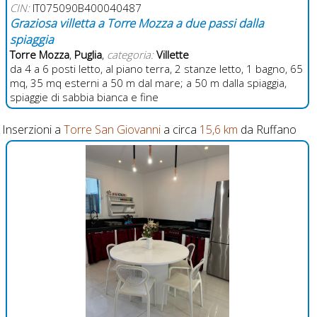
CIN:
IT075090B400040487
Graziosa villetta a Torre Mozza a due passi dalla
spiaggia
Torre Mozza
,
Puglia
,
categoria:
Villette
da 4 a 6 posti letto, al piano terra, 2 stanze letto, 1 bagno, 65
mq, 35 mq esterni a 50 m dal mare; a 50 m dalla spiaggia,
spiaggie di sabbia bianca e fine
Inserzioni a
Torre San Giovanni
a circa
15,6 km
da Ruffano