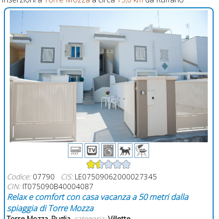
Codice:
07790
CIS:
LE07509062000027345
CIN:
IT075090B40004087
Relax e comfort con casa vacanza a 50 metri dalla
spiaggia di Torre Mozza
Torre Mozza
,
Puglia
,
categoria:
Villette