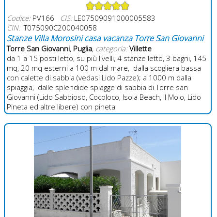
Codice:
PV166
CIS:
LE07509091000005583
CIN:
IT075090C200040058
Stanze Villa Morosini casa vacanza Torre San Giovanni
Torre San Giovanni
,
Puglia
,
categoria:
Villette
da 1 a 15 posti letto, su più livelli, 4 stanze letto, 3 bagni, 145
mq, 20 mq esterni a 100 m dal mare, dalla scogliera bassa
con calette di sabbia (vedasi Lido Pazze); a 1000 m dalla
spiaggia, dalle splendide spiagge di sabbia di Torre san
Giovanni (Lido Sabbioso, Cocoloco, Isola Beach, Il Molo, Lido
Pineta ed altre libere) con pineta