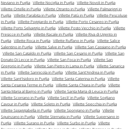
Neviano in Puglia
Villette Nociglia in Puglia
Villette Novoli in Puglia
Villette Ortelle in Puglia
Villette Otranto in Puglia
Villette Palmariggi in
Puglia
Villette Parabita in Puglia
Villette Patù in Puglia
Villette Pescoluse
in Puglia
Villette Poggiardo in Puglia
Villette Porto Cesareo in Puglia
Villette Porto Selvaggio in Puglia
Villette Posto Vecchio in Puglia
Villette
Presicce in Puglia
Villette Racale in Puglia
Villette Riva di Ugento in
Puglia
Villette Roca in Puglia
Villette Ruffano in Puglia
Villette Salice
Salentino in Puglia
Villette Salve in Puglia
Villette San Cassiano in Puglia
Villette San Cataldo in Puglia
Villette San Cesario in Puglia
Villette San
Donato Di Lecce in Puglia
Villette San Foca in Puglia
Villette San
Gregorio in Puglia
Villette San Pietro In Lama in Puglia
Villette Sanarica
in Puglia
Villette Sannicola in Puglia
Villette Sant'Andrea in Puglia
Villette Sant'Isidoro in Puglia
Villette Santa Caterina in Puglia
Villette
Santa Cesarea Terme in Puglia
Villette Santa Chiara in Puglia
Villette
Santa Maria al Bagno in Puglia
Villette Santa Maria di Leuca in Puglia
Villette Scorrano in Puglia
Villette Secli' in Puglia
Villette Sogliano
Cavour in Puglia
Villette Soleto in Puglia
Villette Specchia in Puglia
Villette Spiaggiabella in Puglia
Villette Spongano in Puglia
Villette
Squinzano in Puglia
Villette Sternatia in Puglia
Villette Supersano in
Puglia
Villette Surano in Puglia
Villette Surbo in Puglia
Villette