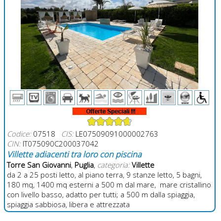
Codice:
07518
CIS:
LE07509091000002763
CIN:
IT075090C200037042
Villette adiacenti tra loro con piscina
Torre San Giovanni
,
Puglia
,
categoria:
Villette
da 2 a 25 posti letto, al piano terra, 9 stanze letto, 5 bagni,
180 mq, 1400 mq esterni a 500 m dal mare, mare cristallino
con livello basso, adatto per tutti; a 500 m dalla spiaggia,
spiaggia sabbiosa, libera e attrezzata