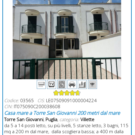
Codice:
03565
CIS:
LE07509091000004224
CIN:
IT075090C200038608
Casa mare a Torre San Giovanni 200 metri dal mare
Torre San Giovanni
,
Puglia
,
categoria:
Villette
da 5 a 14 posti letto, su più livelli, 5 stanze letto, 3 bagni, 115
mq a 200 m dal mare, dalla scogliera bassa; a 400 m dalla