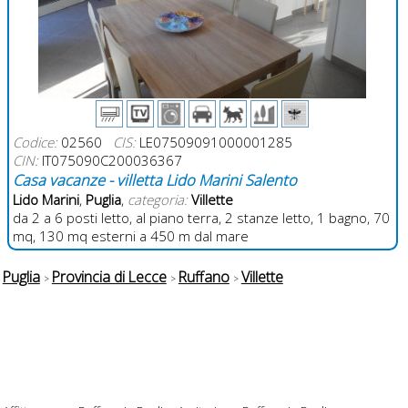
Codice:
02560
CIS:
LE07509091000001285
CIN:
IT075090C200036367
Casa vacanze - villetta Lido Marini Salento
Lido Marini
,
Puglia
,
categoria:
Villette
da 2 a 6 posti letto, al piano terra, 2 stanze letto, 1 bagno, 70
mq, 130 mq esterni a 450 m dal mare
Puglia
Provincia di Lecce
Ruffano
Villette