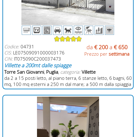
Codice:
04731
da
€ 200
a
€ 650
CIS:
LE07509091000003176
Prezzo per
settimana
CIN:
IT075090C200037473
Villette a 200mt dalle spiagge
Torre San Giovanni
,
Puglia
,
categoria:
Villette
da 2 a 15 posti letto, al piano terra, 6 stanze letto, 6 bagni, 60
mq, 100 mq esterni a 250 m dal mare; a 500 m dalla spiaggia