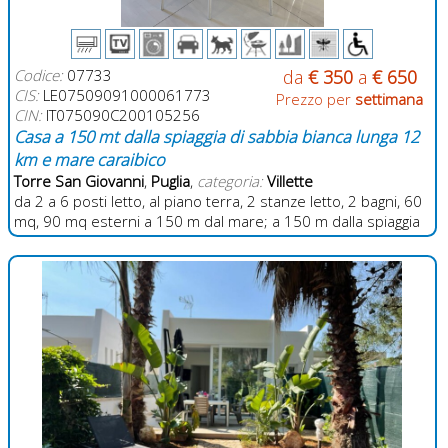
Codice:
07733
da
€ 350
a
€ 650
CIS:
LE07509091000061773
Prezzo per
settimana
CIN:
IT075090C200105256
Casa a 150 mt dalla spiaggia di sabbia bianca lunga 12
km e mare caraibico
Torre San Giovanni
,
Puglia
,
categoria:
Villette
da 2 a 6 posti letto, al piano terra, 2 stanze letto, 2 bagni, 60
mq, 90 mq esterni a 150 m dal mare; a 150 m dalla spiaggia