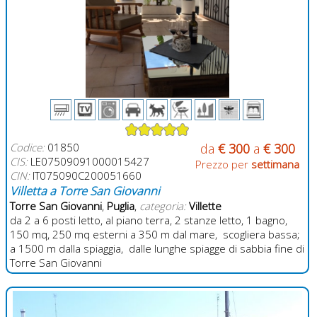
Codice:
01850
da
€ 300
a
€ 300
CIS:
LE07509091000015427
Prezzo per
settimana
CIN:
IT075090C200051660
Villetta a Torre San Giovanni
Torre San Giovanni
,
Puglia
,
categoria:
Villette
da 2 a 6 posti letto, al piano terra, 2 stanze letto, 1 bagno,
150 mq, 250 mq esterni a 350 m dal mare, scogliera bassa;
a 1500 m dalla spiaggia, dalle lunghe spiagge di sabbia fine di
Torre San Giovanni