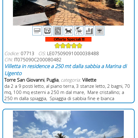
Codice:
07713
CIS:
LE07509091000038488
CIN:
IT075090C200080482
Villetta in residence a 250 mt dalla sabbia a Marina di
Ugento
Torre San Giovanni
,
Puglia
,
categoria:
Villette
da 2 a 9 posti letto, al piano terra, 3 stanze letto, 2 bagni, 70
mq, 100 mq esterni a 250 m dal mare, Mare cristallino; a
250 m dalla spiaggia, Spiaggia di sabbia fine e bianca