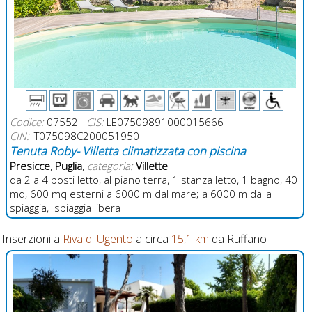
Codice:
07552
CIS:
LE07509891000015666
CIN:
IT075098C200051950
Tenuta Roby- Villetta climatizzata con piscina
Presicce
,
Puglia
,
categoria:
Villette
da 2 a 4 posti letto, al piano terra, 1 stanza letto, 1 bagno, 40
mq, 600 mq esterni a 6000 m dal mare; a 6000 m dalla
spiaggia, spiaggia libera
Inserzioni a
Riva di Ugento
a circa
15,1 km
da Ruffano