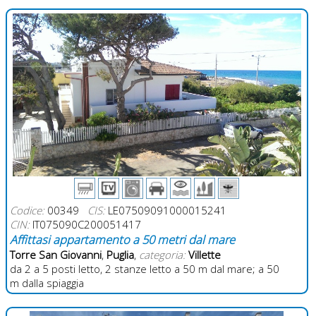
Codice:
00349
CIS:
LE07509091000015241
CIN:
IT075090C200051417
Affittasi appartamento a 50 metri dal mare
Torre San Giovanni
,
Puglia
,
categoria:
Villette
da 2 a 5 posti letto, 2 stanze letto a 50 m dal mare; a 50
m dalla spiaggia