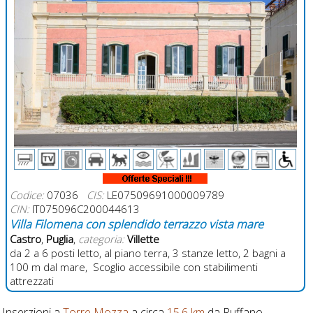
Codice:
07036
CIS:
LE07509691000009789
CIN:
IT075096C200044613
Villa Filomena con splendido terrazzo vista mare
Castro
,
Puglia
,
categoria:
Villette
da 2 a 6 posti letto, al piano terra, 3 stanze letto, 2 bagni a
100 m dal mare, Scoglio accessibile con stabilimenti
attrezzati
Inserzioni a
Torre Mozza
a circa
15,6 km
da Ruffano