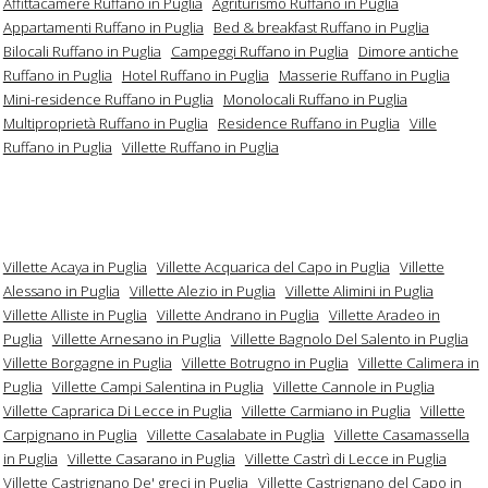
Affittacamere Ruffano in Puglia
Agriturismo Ruffano in Puglia
Appartamenti Ruffano in Puglia
Bed & breakfast Ruffano in Puglia
Bilocali Ruffano in Puglia
Campeggi Ruffano in Puglia
Dimore antiche
Ruffano in Puglia
Hotel Ruffano in Puglia
Masserie Ruffano in Puglia
Mini-residence Ruffano in Puglia
Monolocali Ruffano in Puglia
Multiproprietà Ruffano in Puglia
Residence Ruffano in Puglia
Ville
Ruffano in Puglia
Villette Ruffano in Puglia
Villette Acaya in Puglia
Villette Acquarica del Capo in Puglia
Villette
Alessano in Puglia
Villette Alezio in Puglia
Villette Alimini in Puglia
Villette Alliste in Puglia
Villette Andrano in Puglia
Villette Aradeo in
Puglia
Villette Arnesano in Puglia
Villette Bagnolo Del Salento in Puglia
Villette Borgagne in Puglia
Villette Botrugno in Puglia
Villette Calimera in
Puglia
Villette Campi Salentina in Puglia
Villette Cannole in Puglia
Villette Caprarica Di Lecce in Puglia
Villette Carmiano in Puglia
Villette
Carpignano in Puglia
Villette Casalabate in Puglia
Villette Casamassella
in Puglia
Villette Casarano in Puglia
Villette Castrì di Lecce in Puglia
Villette Castrignano De' greci in Puglia
Villette Castrignano del Capo in