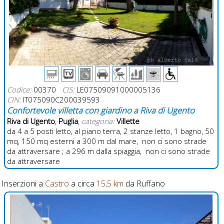
Codice:
00370
CIS:
LE07509091000005136
CIN:
IT075090C200039593
Confortevole villetta con giardino a Riva di Ugento
Riva di Ugento
,
Puglia
,
categoria:
Villette
da 4 a 5 posti letto, al piano terra, 2 stanze letto, 1 bagno, 50
mq, 150 mq esterni a 300 m dal mare, non ci sono strade
da attraversare ; a 296 m dalla spiaggia, non ci sono strade
da attraversare
Inserzioni a
Castro
a circa
15,5 km
da Ruffano