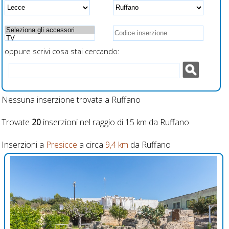
recintati
ricarica v
smartph
oppure scrivi cosa stai cercando:
Nessuna inserzione trovata a Ruffano
Trovate
20
inserzioni nel raggio di 15 km da Ruffano
Inserzioni a
Presicce
a circa
9,4 km
da Ruffano