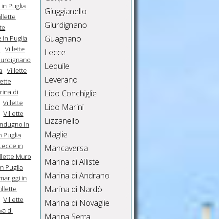
 in Puglia
Giuggianello
illette
Giurdignano
tte
Guagnano
e in Puglia
a
Villette
Lecce
Giurdignano
Lequile
a
Villette
Leverano
lette
rina di
Lido Conchiglie
Villette
Lido Marini
Villette
Lizzanello
endugno in
Maglie
n Puglia
 Lecce in
Mancaversa
llette Muro
Marina di Alliste
in Puglia
Marina di Andrano
lmariggi in
Marina di Nardò
illette
Villette
Marina di Novaglie
iva di
Marina Serra