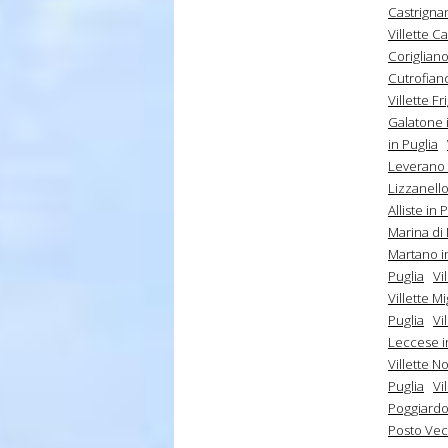
Castrignan
Villette Ca
Corigliano
Cutrofiano
Villette Fr
Galatone i
in Puglia
Leverano 
Lizzanello
Alliste in 
Marina di 
Martano i
Puglia
Vi
Villette M
Puglia
Vi
Leccese i
Villette No
Puglia
Vi
Poggiardo 
Posto Vec