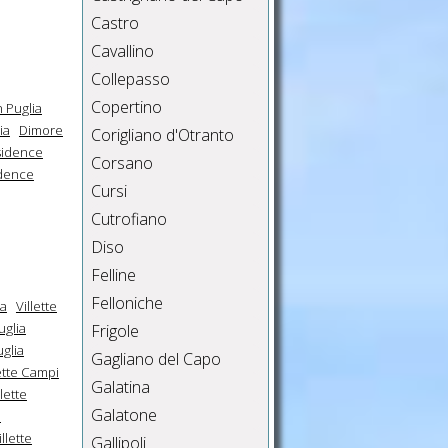
Castro
Cavallino
Collepasso
Copertino
 Puglia
ia
Dimore
Corigliano d'Otranto
sidence
Corsano
dence
Cursi
Cutrofiano
Diso
Felline
Felloniche
ia
Villette
uglia
Frigole
uglia
Gagliano del Capo
lette Campi
Galatina
llette
Galatone
e
illette
Gallipoli