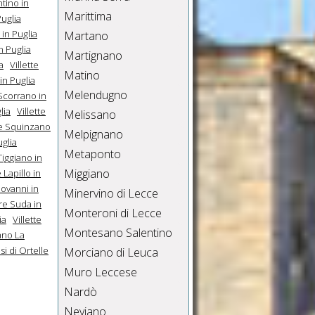
ntino in
Marittima
Puglia
 in Puglia
Martano
n Puglia
Martignano
a
Villette
Matino
in Puglia
Melendugno
 Scorrano in
lia
Villette
Melissano
te Squinzano
Melpignano
uglia
Metaponto
 Tiggiano in
Miggiano
 Lapillo in
iovanni in
Minervino di Lecce
rre Suda in
Monteroni di Lecce
ia
Villette
Montesano Salentino
iano La
si di Ortelle
Morciano di Leuca
Muro Leccese
Nardò
Neviano