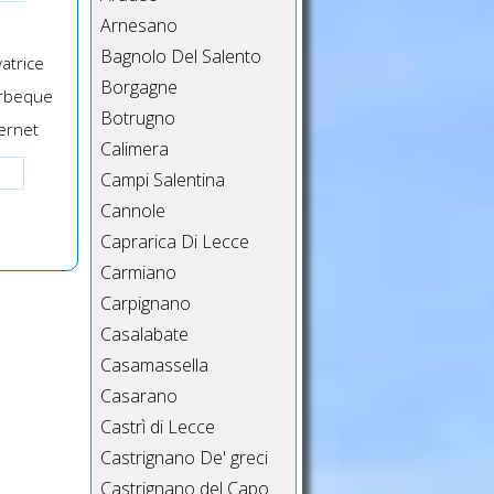
Arnesano
Bagnolo Del Salento
atrice
Borgagne
rbeque
Botrugno
ernet
Calimera
Campi Salentina
Cannole
Caprarica Di Lecce
Carmiano
Carpignano
Casalabate
Casamassella
Casarano
Castrì di Lecce
Castrignano De' greci
Castrignano del Capo