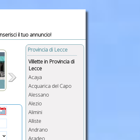
Inserisci il tuo annuncio!
Provincia di Lecce
Villette in Provincia di
Lecce
Acaya
Acquarica del Capo
Alessano
,
Alezio
Alimini
re,
sse
Alliste
USB
Andrano
Aradeo