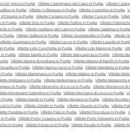
o De' greci in Puglia
Villette Castrignano del Capo in Puglia
Villette Castro
vallino in Puglia
Villette Collepasso in Puglia
Villette Copertino in Puglia
V
 d'Otranto in Puglia
Villette Corsano in Puglia
Villette Cursi in Puglia
Ville
 in Puglia
Villette Diso in Puglia
Villette Felline in Puglia
Villette Fellonich
igole in Puglia
Villette Gagliano del Capo in Puglia
Villette Galatina in Pugli
n Puglia
Villette Gallipoli in Puglia
Villette Giuggianello in Puglia
Villette 
Villette Guagnano in Puglia
Villette Lecce in Puglia
Villette Lequile in Pugli
in Puglia
Villette Lido Conchiglie in Puglia
Villette Lido Marini in Puglia
Vil
 in Puglia
Villette Maglie in Puglia
Villette Mancaversa in Puglia
Villette Ma
Puglia
Villette Marina di Andrano in Puglia
Villette Marina di Nardò in Puglia
Novaglie in Puglia
Villette Marina Serra in Puglia
Villette Marittima in Puglia
n Puglia
Villette Martignano in Puglia
Villette Matino in Puglia
Villette Mel
llette Melissano in Puglia
Villette Melpignano in Puglia
Villette Metaponto i
iggiano in Puglia
Villette Minervino di Lecce in Puglia
Villette Monteroni di
llette Montesano Salentino in Puglia
Villette Morciano di Leuca in Puglia
Vi
n Puglia
Villette Nardò in Puglia
Villette Neviano in Puglia
Villette Nociglia 
voli in Puglia
Villette Ortelle in Puglia
Villette Otranto in Puglia
Villette Pa
llette Parabita in Puglia
Villette Patù in Puglia
Villette Pescoluse in Puglia
V
in Puglia
Villette Porto Cesareo in Puglia
Villette Porto Selvaggio in Puglia
chio in Puglia
Villette Presicce in Puglia
Villette Racale in Puglia
Villette R