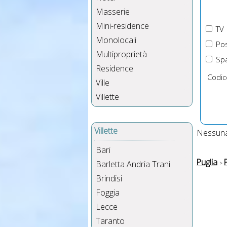
Masserie
Mini-residence
TV
Monolocali
Pos
Multiproprietà
Spa
Residence
Codic
Ville
Villette
Villette
Nessuna 
Bari
Puglia
Barletta Andria Trani
Brindisi
Foggia
Lecce
Taranto