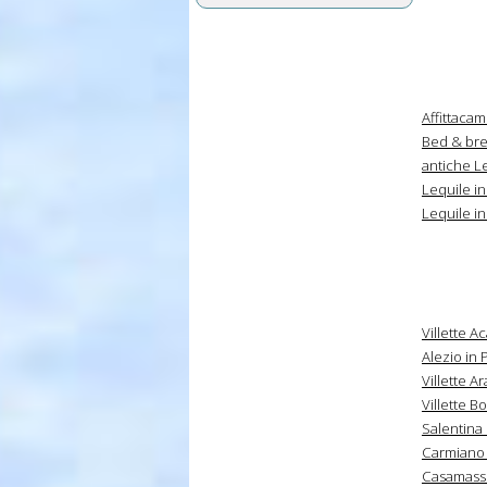
Affittacam
Bed & brea
antiche Le
Lequile in
Lequile in
Villette A
Alezio in 
Villette A
Villette B
Salentina 
Carmiano 
Casamasse