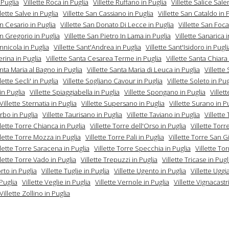
 Puglia
Villette Roca in Puglia
Villette Ruffano in Puglia
Villette Salice Sale
llette Salve in Puglia
Villette San Cassiano in Puglia
Villette San Cataldo in 
an Cesario in Puglia
Villette San Donato Di Lecce in Puglia
Villette San Foca
an Gregorio in Puglia
Villette San Pietro In Lama in Puglia
Villette Sanarica i
annicola in Puglia
Villette Sant'Andrea in Puglia
Villette Sant'Isidoro in Pugli
rina in Puglia
Villette Santa Cesarea Terme in Puglia
Villette Santa Chiara 
anta Maria al Bagno in Puglia
Villette Santa Maria di Leuca in Puglia
Villette
llette Secli' in Puglia
Villette Sogliano Cavour in Puglia
Villette Soleto in Pug
in Puglia
Villette Spiaggiabella in Puglia
Villette Spongano in Puglia
Villet
Villette Sternatia in Puglia
Villette Supersano in Puglia
Villette Surano in P
urbo in Puglia
Villette Taurisano in Puglia
Villette Taviano in Puglia
Villette
llette Torre Chianca in Puglia
Villette Torre dell'Orso in Puglia
Villette Torre
llette Torre Mozza in Puglia
Villette Torre Pali in Puglia
Villette Torre San G
llette Torre Saracena in Puglia
Villette Torre Specchia in Puglia
Villette To
llette Torre Vado in Puglia
Villette Trepuzzi in Puglia
Villette Tricase in Pugl
rto in Puglia
Villette Tuglie in Puglia
Villette Ugento in Puglia
Villette Ugg
Puglia
Villette Veglie in Puglia
Villette Vernole in Puglia
Villette Vignacastri
Villette Zollino in Puglia