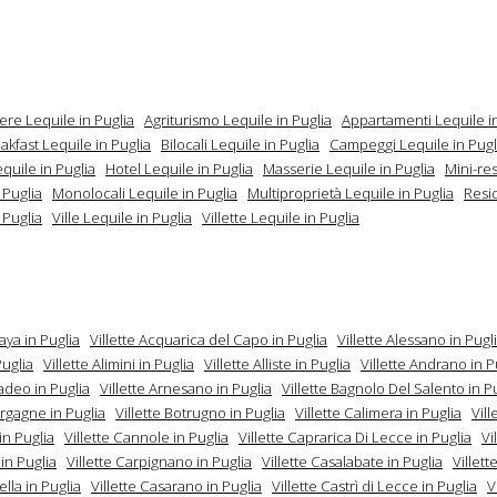
ere Lequile in Puglia
Agriturismo Lequile in Puglia
Appartamenti Lequile in
kfast Lequile in Puglia
Bilocali Lequile in Puglia
Campeggi Lequile in Pugl
quile in Puglia
Hotel Lequile in Puglia
Masserie Lequile in Puglia
Mini-re
 Puglia
Monolocali Lequile in Puglia
Multiproprietà Lequile in Puglia
Resi
 Puglia
Ville Lequile in Puglia
Villette Lequile in Puglia
caya in Puglia
Villette Acquarica del Capo in Puglia
Villette Alessano in Pugl
Puglia
Villette Alimini in Puglia
Villette Alliste in Puglia
Villette Andrano in P
radeo in Puglia
Villette Arnesano in Puglia
Villette Bagnolo Del Salento in P
orgagne in Puglia
Villette Botrugno in Puglia
Villette Calimera in Puglia
Vil
in Puglia
Villette Cannole in Puglia
Villette Caprarica Di Lecce in Puglia
Vi
in Puglia
Villette Carpignano in Puglia
Villette Casalabate in Puglia
Villett
lla in Puglia
Villette Casarano in Puglia
Villette Castrì di Lecce in Puglia
V