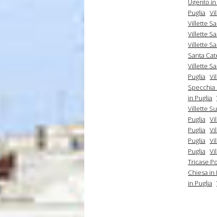
Ugento in
Puglia
Vi
Villette S
Villette S
Villette S
Santa Cate
Villette S
Puglia
Vi
Specchia 
in Puglia
Villette S
Puglia
Vi
Puglia
Vi
Puglia
Vi
Puglia
Vi
Tricase Po
Chiesa in 
in Puglia