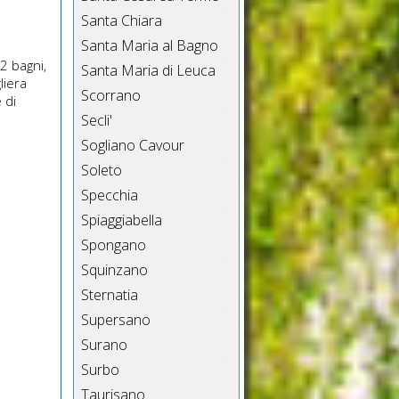
Santa Chiara
Santa Maria al Bagno
 2 bagni,
Santa Maria di Leuca
liera
Scorrano
 di
Secli'
Sogliano Cavour
Soleto
Specchia
Spiaggiabella
Spongano
Squinzano
Sternatia
Supersano
Surano
Surbo
Taurisano