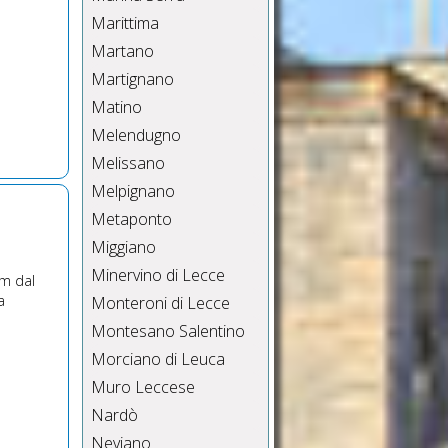
Marittima
Martano
Martignano
Matino
Melendugno
Melissano
Melpignano
Metaponto
Miggiano
Minervino di Lecce
 m dal
a
Monteroni di Lecce
Montesano Salentino
Morciano di Leuca
Muro Leccese
Nardò
Neviano