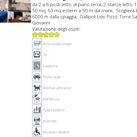
da 2 a 6 posti letto, al piano terra, 2 stanze letto, 
50 mq, 60 mq esterni a 50 m dal mare, Scogliera 
6000 m dalla spiaggia, Gallipoli Lido Pizzo, Torre S
Giovanni
Valutazione degli ospiti:
Aria condizionata
TV
Lavatrice
Posto auto
Animali ammessi
Barbecue
Spazi esterni
Internet
Accesso disabili