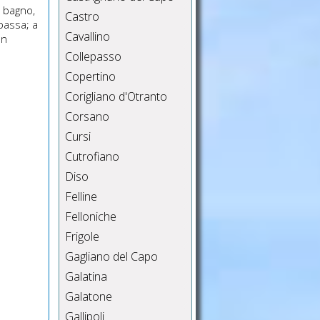
1 bagno,
Castro
bassa; a
Cavallino
an
Collepasso
Copertino
Corigliano d'Otranto
Corsano
Cursi
Cutrofiano
Diso
Felline
Felloniche
Frigole
Gagliano del Capo
Galatina
Galatone
Gallipoli