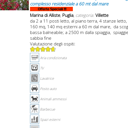
complesso residenziale a 60 mt dal mare
Marina di Alliste
,
Puglia
,
categoria:
Villette
da 2 a 11 posti letto, al piano terra, 4 stanze letto,
160 mq, 140 mq esterni a 60 m dal mare, da scog
bassa balneabile; a 2500 m dalla spiaggia, spiaggie
sabbia fine
Valutazione degli ospiti:
Aria condizionata
TV
Lavatrice
Posto auto
Animali ammessi
Barbecue
Spazi esterni