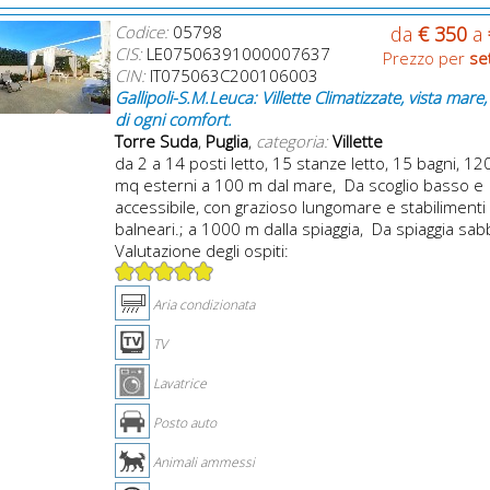
Codice:
05798
da
€ 350
a
CIS:
LE07506391000007637
Prezzo per
se
CIN:
IT075063C200106003
Gallipoli-S.M.Leuca: Villette Climatizzate, vista mare
di ogni comfort.
Torre Suda
,
Puglia
,
categoria:
Villette
da 2 a 14 posti letto, 15 stanze letto, 15 bagni, 1
mq esterni a 100 m dal mare, Da scoglio basso e
accessibile, con grazioso lungomare e stabilimenti
balneari.; a 1000 m dalla spiaggia, Da spiaggia sab
Valutazione degli ospiti:
Aria condizionata
TV
Lavatrice
Posto auto
Animali ammessi