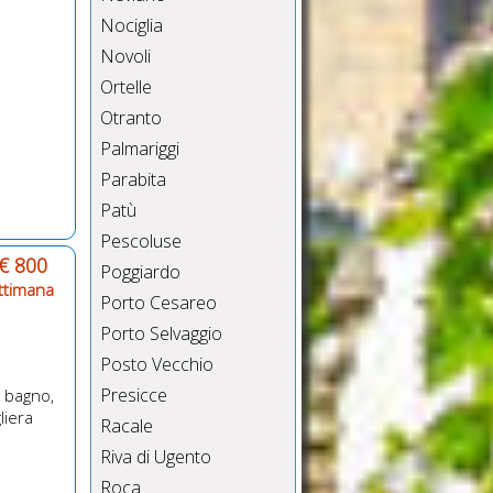
Nociglia
Novoli
Ortelle
Otranto
Palmariggi
Parabita
Patù
Pescoluse
€ 800
Poggiardo
ttimana
Porto Cesareo
Porto Selvaggio
Posto Vecchio
Presicce
1 bagno,
liera
Racale
Riva di Ugento
Roca