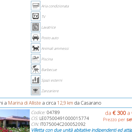
Aria condizionata
TV
Lavatrice
Posto auto
Animali ammessi
Piscina
Barbecue
Spazi esterni
Zanzariere
ni a
Marina di Alliste
a circa
12,9 km
da Casarano
Codice:
04789
da
€ 300
a
CIS:
LE07500491000015774
Prezzo per
se
CIN:
IT075004C200052092
Villetta con due unità abitative indipendenti ed atti