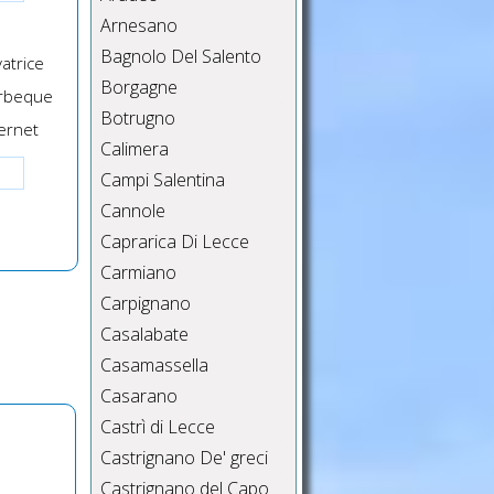
Arnesano
Bagnolo Del Salento
atrice
Borgagne
rbeque
Botrugno
ernet
Calimera
Campi Salentina
Cannole
Caprarica Di Lecce
Carmiano
Carpignano
Casalabate
Casamassella
Casarano
Castrì di Lecce
Castrignano De' greci
Castrignano del Capo