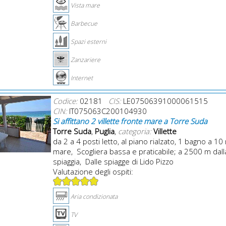
Vista mare
Barbecue
Spazi esterni
Zanzariere
Internet
Codice:
02181
CIS:
LE07506391000061515
CIN:
IT075063C200104930
Si affittano 2 villette fronte mare a Torre Suda
Torre Suda
,
Puglia
,
categoria:
Villette
da 2 a 4 posti letto, al piano rialzato, 1 bagno a 10
mare, Scogliera bassa e praticabile; a 2500 m dall
spiaggia, Dalle spiagge di Lido Pizzo
Valutazione degli ospiti:
Aria condizionata
TV