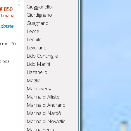
Giuggianello
€ 850
Giurdignano
ttimana
Guagnano
, dotate
Lecce
Lequile
20 mq, 70
Leverano
Lido Conchiglie
biosa
Lido Marini
Lizzanello
Maglie
Mancaversa
Marina di Alliste
Marina di Andrano
Marina di Nardò
Marina di Novaglie
Marina Serra