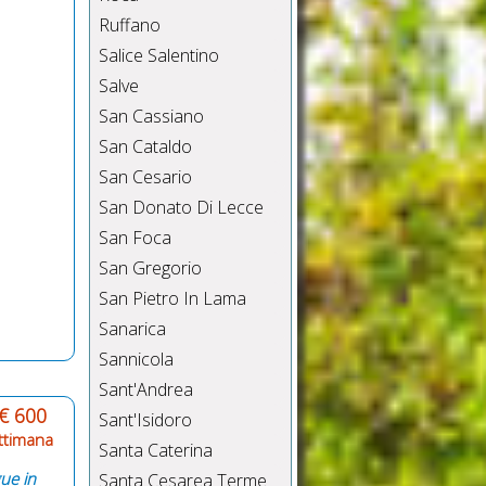
Ruffano
Salice Salentino
Salve
San Cassiano
San Cataldo
San Cesario
San Donato Di Lecce
San Foca
San Gregorio
San Pietro In Lama
Sanarica
Sannicola
Sant'Andrea
€ 600
Sant'Isidoro
ttimana
Santa Caterina
gue in
Santa Cesarea Terme