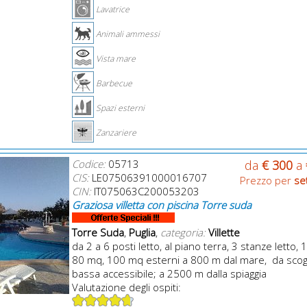
Lavatrice
Animali ammessi
Vista mare
Barbecue
Spazi esterni
Zanzariere
Codice:
05713
da
€ 300
a
CIS:
LE07506391000016707
Prezzo per
se
CIN:
IT075063C200053203
Graziosa villetta con piscina Torre suda
Torre Suda
,
Puglia
,
categoria:
Villette
da 2 a 6 posti letto, al piano terra, 3 stanze letto, 
80 mq, 100 mq esterni a 800 m dal mare, da scog
bassa accessibile; a 2500 m dalla spiaggia
Valutazione degli ospiti: