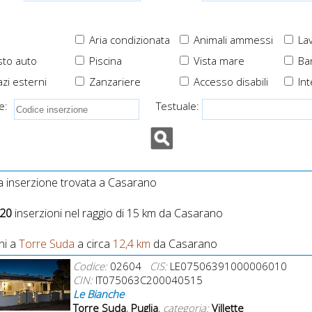
Aria condizionata
Animali ammessi
Lav
to auto
Piscina
Vista mare
Ba
zi esterni
Zanzariere
Accesso disabili
Int
e:
Testuale:
 inserzione trovata a Casarano
20
inserzioni nel raggio di 15 km da Casarano
ni a
Torre Suda
a circa
12,4 km
da Casarano
Codice:
02604
CIS:
LE07506391000006010
CIN:
IT075063C200040515
Le Bianche
Torre Suda
,
Puglia
,
categoria:
Villette