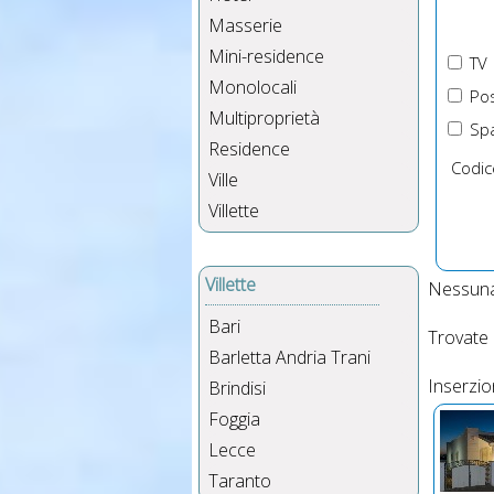
Masserie
Mini-residence
TV
Monolocali
Pos
Multiproprietà
Spa
Residence
Codic
Ville
Villette
Villette
Nessuna
Bari
Trovate
Barletta Andria Trani
Inserzio
Brindisi
Foggia
Lecce
Taranto