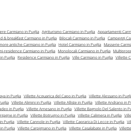
mere Carmiano in Puglia
Agriturismo Carmiano in Puglia
Appartamenti Carm
d & breakfast Carmiano in Puglia
Bilocali Carmiano in Puglia
Campeggi Ca
more antiche Carmiano in Puglia
Hotel Carmiano in Puglia
Masserie Carmi
ni-residence Carmiano in Puglia
Monolocali Carmiano in Puglia
Multipropr
in Puglia
Residence Carmiano in Puglia
Ville Carmiano in Puglia
Villette 
caya in Puglia
Villette Acquarica del Capo in Puglia
Villette Alessano in Pugl
Puglia
Villette Alimini in Puglia
Villette Alliste in Puglia
Villette Andrano in P
radeo in Puglia
Villette Arnesano in Puglia
Villette Bagnolo Del Salento in P
orgagne in Puglia
Villette Botrugno in Puglia
Villette Calimera in Puglia
Vil
in Puglia
Villette Cannole in Puglia
Villette Caprarica Di Lecce in Puglia
Vi
in Puglia
Villette Carpignano in Puglia
Villette Casalabate in Puglia
Villett