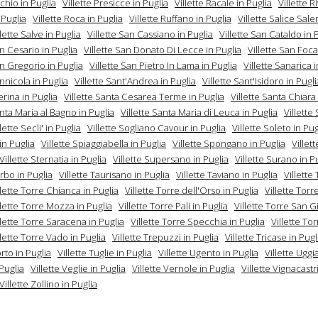
chio in Puglia
Villette Presicce in Puglia
Villette Racale in Puglia
Villette R
 Puglia
Villette Roca in Puglia
Villette Ruffano in Puglia
Villette Salice Sale
llette Salve in Puglia
Villette San Cassiano in Puglia
Villette San Cataldo in 
an Cesario in Puglia
Villette San Donato Di Lecce in Puglia
Villette San Foca
an Gregorio in Puglia
Villette San Pietro In Lama in Puglia
Villette Sanarica i
annicola in Puglia
Villette Sant'Andrea in Puglia
Villette Sant'Isidoro in Pugli
rina in Puglia
Villette Santa Cesarea Terme in Puglia
Villette Santa Chiara 
anta Maria al Bagno in Puglia
Villette Santa Maria di Leuca in Puglia
Villette
llette Secli' in Puglia
Villette Sogliano Cavour in Puglia
Villette Soleto in Pug
in Puglia
Villette Spiaggiabella in Puglia
Villette Spongano in Puglia
Villet
Villette Sternatia in Puglia
Villette Supersano in Puglia
Villette Surano in P
urbo in Puglia
Villette Taurisano in Puglia
Villette Taviano in Puglia
Villette
llette Torre Chianca in Puglia
Villette Torre dell'Orso in Puglia
Villette Torre
llette Torre Mozza in Puglia
Villette Torre Pali in Puglia
Villette Torre San G
llette Torre Saracena in Puglia
Villette Torre Specchia in Puglia
Villette To
llette Torre Vado in Puglia
Villette Trepuzzi in Puglia
Villette Tricase in Pugl
rto in Puglia
Villette Tuglie in Puglia
Villette Ugento in Puglia
Villette Ugg
Puglia
Villette Veglie in Puglia
Villette Vernole in Puglia
Villette Vignacastri
Villette Zollino in Puglia