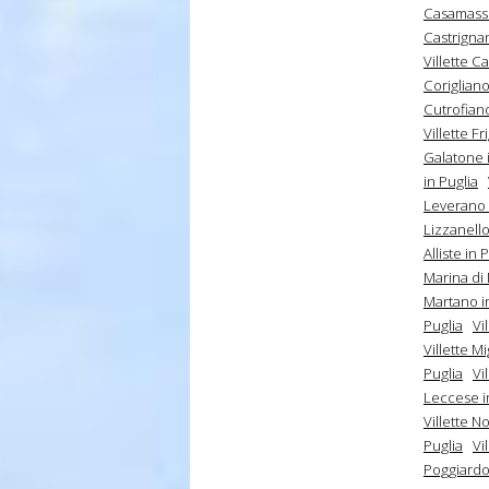
Casamasse
Castrignan
Villette Ca
Corigliano
Cutrofiano
Villette Fr
Galatone i
in Puglia
Leverano 
Lizzanello
Alliste in 
Marina di 
Martano i
Puglia
Vi
Villette M
Puglia
Vi
Leccese i
Villette No
Puglia
Vi
Poggiardo 