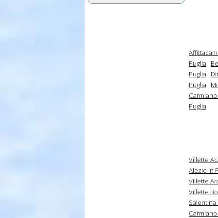
Affittaca
Puglia
Be
Puglia
Di
Puglia
Mi
Carmiano 
Puglia
Villette A
Alezio in 
Villette A
Villette B
Salentina 
Carmiano 