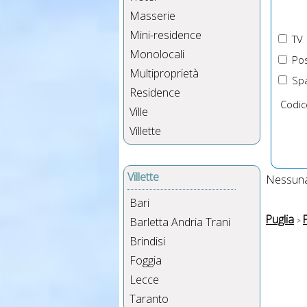
Masserie
Mini-residence
TV
Monolocali
Pos
Multiproprietà
Spa
Residence
Codic
Ville
Villette
Villette
Nessuna 
Bari
Puglia
Barletta Andria Trani
Brindisi
Foggia
Lecce
Taranto