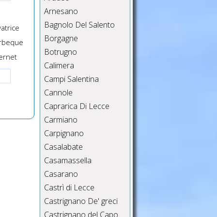
Arnesano
Bagnolo Del Salento
atrice
Borgagne
rbeque
Botrugno
ernet
Calimera
Campi Salentina
Cannole
Caprarica Di Lecce
Carmiano
Carpignano
Casalabate
Casamassella
Casarano
Castrì di Lecce
Castrignano De' greci
Castrignano del Capo