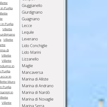
illette
Giuggianello
 in Puglia
Giurdignano
illette
Guagnano
tte
e in Puglia
Lecce
a
Villette
Lequile
Giurdignano
Leverano
a
Villette
lette
Lido Conchiglie
rina di
Lido Marini
Villette
Lizzanello
Villette
Maglie
endugno in
n Puglia
Mancaversa
 Lecce in
Marina di Alliste
llette Muro
Marina di Andrano
in Puglia
Marina di Nardò
lmariggi in
illette
Marina di Novaglie
Villette
Marina Serra