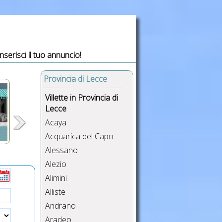
Inserisci il tuo annuncio!
Provincia di Lecce
Villette in Provincia di
Lecce
Acaya
Acquarica del Capo
Alessano
,
Alezio
Alimini
re,
sse
Alliste
USB
Andrano
Aradeo