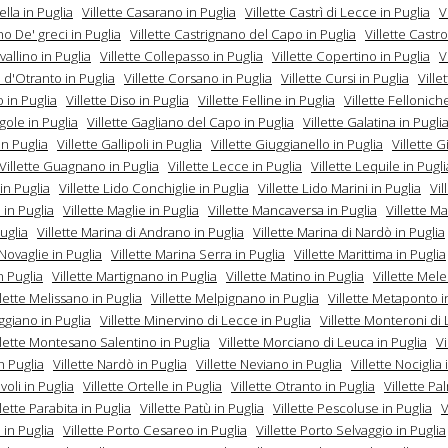
lla in Puglia
Villette Casarano in Puglia
Villette Castrì di Lecce in Puglia
V
o De' greci in Puglia
Villette Castrignano del Capo in Puglia
Villette Castro
vallino in Puglia
Villette Collepasso in Puglia
Villette Copertino in Puglia
V
 d'Otranto in Puglia
Villette Corsano in Puglia
Villette Cursi in Puglia
Ville
 in Puglia
Villette Diso in Puglia
Villette Felline in Puglia
Villette Fellonich
igole in Puglia
Villette Gagliano del Capo in Puglia
Villette Galatina in Pugli
n Puglia
Villette Gallipoli in Puglia
Villette Giuggianello in Puglia
Villette 
Villette Guagnano in Puglia
Villette Lecce in Puglia
Villette Lequile in Pugli
in Puglia
Villette Lido Conchiglie in Puglia
Villette Lido Marini in Puglia
Vil
 in Puglia
Villette Maglie in Puglia
Villette Mancaversa in Puglia
Villette Ma
Puglia
Villette Marina di Andrano in Puglia
Villette Marina di Nardò in Puglia
Novaglie in Puglia
Villette Marina Serra in Puglia
Villette Marittima in Puglia
n Puglia
Villette Martignano in Puglia
Villette Matino in Puglia
Villette Mel
llette Melissano in Puglia
Villette Melpignano in Puglia
Villette Metaponto i
iggiano in Puglia
Villette Minervino di Lecce in Puglia
Villette Monteroni di
llette Montesano Salentino in Puglia
Villette Morciano di Leuca in Puglia
Vi
n Puglia
Villette Nardò in Puglia
Villette Neviano in Puglia
Villette Nociglia 
voli in Puglia
Villette Ortelle in Puglia
Villette Otranto in Puglia
Villette Pa
llette Parabita in Puglia
Villette Patù in Puglia
Villette Pescoluse in Puglia
V
in Puglia
Villette Porto Cesareo in Puglia
Villette Porto Selvaggio in Puglia