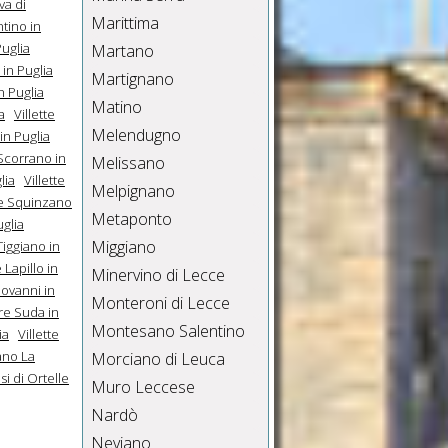
iva di
Marittima
ntino in
Puglia
Martano
 in Puglia
Martignano
n Puglia
Matino
a
Villette
Melendugno
in Puglia
 Scorrano in
Melissano
lia
Villette
Melpignano
te Squinzano
Metaponto
uglia
Miggiano
 Tiggiano in
 Lapillo in
Minervino di Lecce
iovanni in
Monteroni di Lecce
rre Suda in
Montesano Salentino
ia
Villette
iano La
Morciano di Leuca
si di Ortelle
Muro Leccese
Nardò
Neviano