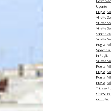
Posto Vec
Ugento in
Puglia
Vi
Villette S
Villette S
Villette S
Santa Cate
Villette S
Puglia
Vi
Specchia 
in Puglia
Villette S
Puglia
Vi
Puglia
Vi
Puglia
Vi
Puglia
Vi
Tricase Po
Chiesa in 
in Puglia