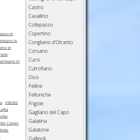
Castro
Cavallino
Collepasso
Copertino
iano in
rmiano in
Corigliano d'Otranto
ano in
Corsano
ietà
Cursi
Carmiano in
Cutrofiano
Diso
Felline
Felloniche
ia
Villette
Frigole
uglia
Gagliano del Capo
uglia
Galatina
lette Campi
Galatone
llette
e
Gallipoli