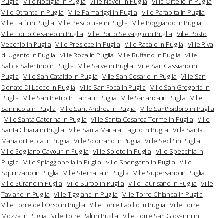
Puglia
Ville Nociglia in Puglia
Ville Novoli in Puglia
Ville Ortelle in Puglia
Ville Otranto in Puglia
Ville Palmariggi in Puglia
Ville Parabita in Puglia
Ville Patù in Puglia
Ville Pescoluse in Puglia
Ville Poggiardo in Puglia
Ville Porto Cesareo in Puglia
Ville Porto Selvaggio in Puglia
Ville Posto
Vecchio in Puglia
Ville Presicce in Puglia
Ville Racale in Puglia
Ville Riva
di Ugento in Puglia
Ville Roca in Puglia
Ville Ruffano in Puglia
Ville
Salice Salentino in Puglia
Ville Salve in Puglia
Ville San Cassiano in
Puglia
Ville San Cataldo in Puglia
Ville San Cesario in Puglia
Ville San
Donato Di Lecce in Puglia
Ville San Foca in Puglia
Ville San Gregorio in
Puglia
Ville San Pietro In Lama in Puglia
Ville Sanarica in Puglia
Ville
Sannicola in Puglia
Ville Sant'Andrea in Puglia
Ville Sant'Isidoro in Puglia
Ville Santa Caterina in Puglia
Ville Santa Cesarea Terme in Puglia
Ville
Santa Chiara in Puglia
Ville Santa Maria al Bagno in Puglia
Ville Santa
Maria di Leuca in Puglia
Ville Scorrano in Puglia
Ville Secli' in Puglia
Ville Sogliano Cavour in Puglia
Ville Soleto in Puglia
Ville Specchia in
Puglia
Ville Spiaggiabella in Puglia
Ville Spongano in Puglia
Ville
Squinzano in Puglia
Ville Sternatia in Puglia
Ville Supersano in Puglia
Ville Surano in Puglia
Ville Surbo in Puglia
Ville Taurisano in Puglia
Ville
Taviano in Puglia
Ville Tiggiano in Puglia
Ville Torre Chianca in Puglia
Ville Torre dell'Orso in Puglia
Ville Torre Lapillo in Puglia
Ville Torre
Mozza in Puglia
Ville Torre Pali in Puglia
Ville Torre San Giovanni in