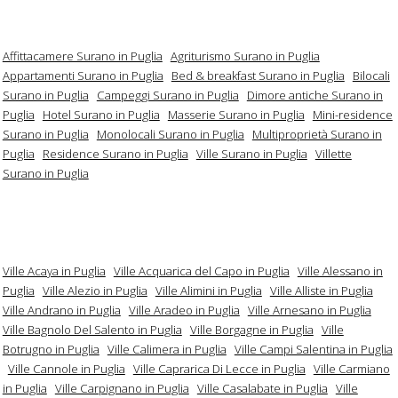
Affittacamere Surano in Puglia
Agriturismo Surano in Puglia
Appartamenti Surano in Puglia
Bed & breakfast Surano in Puglia
Bilocali
Surano in Puglia
Campeggi Surano in Puglia
Dimore antiche Surano in
Puglia
Hotel Surano in Puglia
Masserie Surano in Puglia
Mini-residence
Surano in Puglia
Monolocali Surano in Puglia
Multiproprietà Surano in
Puglia
Residence Surano in Puglia
Ville Surano in Puglia
Villette
Surano in Puglia
Ville Acaya in Puglia
Ville Acquarica del Capo in Puglia
Ville Alessano in
Puglia
Ville Alezio in Puglia
Ville Alimini in Puglia
Ville Alliste in Puglia
Ville Andrano in Puglia
Ville Aradeo in Puglia
Ville Arnesano in Puglia
Ville Bagnolo Del Salento in Puglia
Ville Borgagne in Puglia
Ville
Botrugno in Puglia
Ville Calimera in Puglia
Ville Campi Salentina in Puglia
Ville Cannole in Puglia
Ville Caprarica Di Lecce in Puglia
Ville Carmiano
in Puglia
Ville Carpignano in Puglia
Ville Casalabate in Puglia
Ville