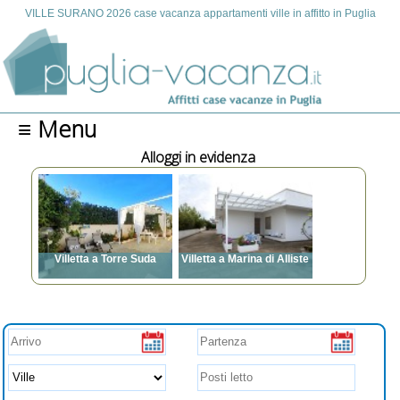
VILLE SURANO 2026 case vacanza appartamenti ville in affitto in Puglia
≡ Menu
Alloggi in evidenza
letta a Torre Suda
Villetta a Marina di Alliste
i letto: da 2 a 14
Posti letto: da 3 a 7
 condizionata, TV,
Aria condizionata, TV,
trice, Posto auto,
Lavatrice, Posto auto,
li ammessi, Vista
Animali ammessi,
, Barbecue, Spazi
Barbecue, Spazi esterni,
erni, Zanzariere,
Zanzariere, Internet
net, WI FI gratuito,
Parcheggio
to,videosorveglianza,
esterni attrezzati e