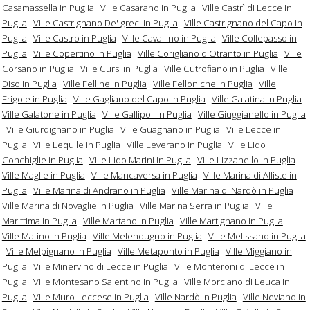
Casamassella in Puglia
Ville Casarano in Puglia
Ville Castrì di Lecce in
Puglia
Ville Castrignano De' greci in Puglia
Ville Castrignano del Capo in
Puglia
Ville Castro in Puglia
Ville Cavallino in Puglia
Ville Collepasso in
Puglia
Ville Copertino in Puglia
Ville Corigliano d'Otranto in Puglia
Ville
Corsano in Puglia
Ville Cursi in Puglia
Ville Cutrofiano in Puglia
Ville
Diso in Puglia
Ville Felline in Puglia
Ville Felloniche in Puglia
Ville
Frigole in Puglia
Ville Gagliano del Capo in Puglia
Ville Galatina in Puglia
Ville Galatone in Puglia
Ville Gallipoli in Puglia
Ville Giuggianello in Puglia
Ville Giurdignano in Puglia
Ville Guagnano in Puglia
Ville Lecce in
Puglia
Ville Lequile in Puglia
Ville Leverano in Puglia
Ville Lido
Conchiglie in Puglia
Ville Lido Marini in Puglia
Ville Lizzanello in Puglia
Ville Maglie in Puglia
Ville Mancaversa in Puglia
Ville Marina di Alliste in
Puglia
Ville Marina di Andrano in Puglia
Ville Marina di Nardò in Puglia
Ville Marina di Novaglie in Puglia
Ville Marina Serra in Puglia
Ville
Marittima in Puglia
Ville Martano in Puglia
Ville Martignano in Puglia
Ville Matino in Puglia
Ville Melendugno in Puglia
Ville Melissano in Puglia
Ville Melpignano in Puglia
Ville Metaponto in Puglia
Ville Miggiano in
Puglia
Ville Minervino di Lecce in Puglia
Ville Monteroni di Lecce in
Puglia
Ville Montesano Salentino in Puglia
Ville Morciano di Leuca in
Puglia
Ville Muro Leccese in Puglia
Ville Nardò in Puglia
Ville Neviano in