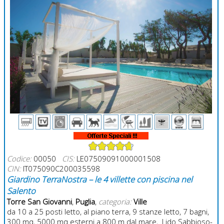
Codice:
00050
CIS:
LE07509091000001508
CIN:
IT075090C200035598
Giardino TerraNostra – le 4 villette con piscina nel
Salento
Torre San Giovanni
,
Puglia
,
categoria:
Ville
da 10 a 25 posti letto, al piano terra, 9 stanze letto, 7 bagni,
300 mq, 5000 mq esterni a 800 m dal mare, Lido Sabbioso-