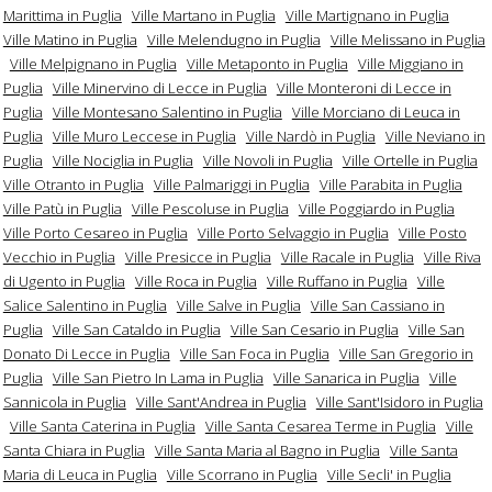
Marittima in Puglia
Ville Martano in Puglia
Ville Martignano in Puglia
Ville Matino in Puglia
Ville Melendugno in Puglia
Ville Melissano in Puglia
Ville Melpignano in Puglia
Ville Metaponto in Puglia
Ville Miggiano in
Puglia
Ville Minervino di Lecce in Puglia
Ville Monteroni di Lecce in
Puglia
Ville Montesano Salentino in Puglia
Ville Morciano di Leuca in
Puglia
Ville Muro Leccese in Puglia
Ville Nardò in Puglia
Ville Neviano in
Puglia
Ville Nociglia in Puglia
Ville Novoli in Puglia
Ville Ortelle in Puglia
Ville Otranto in Puglia
Ville Palmariggi in Puglia
Ville Parabita in Puglia
Ville Patù in Puglia
Ville Pescoluse in Puglia
Ville Poggiardo in Puglia
Ville Porto Cesareo in Puglia
Ville Porto Selvaggio in Puglia
Ville Posto
Vecchio in Puglia
Ville Presicce in Puglia
Ville Racale in Puglia
Ville Riva
di Ugento in Puglia
Ville Roca in Puglia
Ville Ruffano in Puglia
Ville
Salice Salentino in Puglia
Ville Salve in Puglia
Ville San Cassiano in
Puglia
Ville San Cataldo in Puglia
Ville San Cesario in Puglia
Ville San
Donato Di Lecce in Puglia
Ville San Foca in Puglia
Ville San Gregorio in
Puglia
Ville San Pietro In Lama in Puglia
Ville Sanarica in Puglia
Ville
Sannicola in Puglia
Ville Sant'Andrea in Puglia
Ville Sant'Isidoro in Puglia
Ville Santa Caterina in Puglia
Ville Santa Cesarea Terme in Puglia
Ville
Santa Chiara in Puglia
Ville Santa Maria al Bagno in Puglia
Ville Santa
Maria di Leuca in Puglia
Ville Scorrano in Puglia
Ville Secli' in Puglia