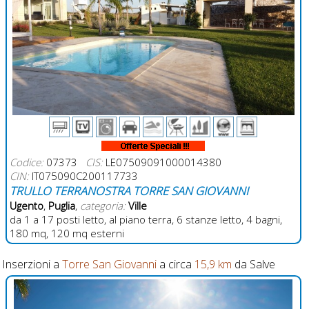
Codice:
07373
CIS:
LE07509091000014380
CIN:
IT075090C200117733
TRULLO TERRANOSTRA TORRE SAN GIOVANNI
Ugento
,
Puglia
,
categoria:
Ville
da 1 a 17 posti letto, al piano terra, 6 stanze letto, 4 bagni,
180 mq, 120 mq esterni
Inserzioni a
Torre San Giovanni
a circa
15,9 km
da Salve