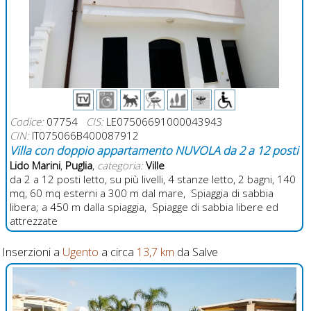
Codice:
07754
CIS:
LE07506691000043943
CIN:
IT075066B400087912
Villa con doppio appartamento NUVOLA da 2 a 12 posti
Lido Marini
,
Puglia
,
categoria:
Ville
da 2 a 12 posti letto, su più livelli, 4 stanze letto, 2 bagni, 140
mq, 60 mq esterni a 300 m dal mare, Spiaggia di sabbia
libera; a 450 m dalla spiaggia, Spiagge di sabbia libere ed
attrezzate
Inserzioni a
Ugento
a circa
13,7 km
da Salve