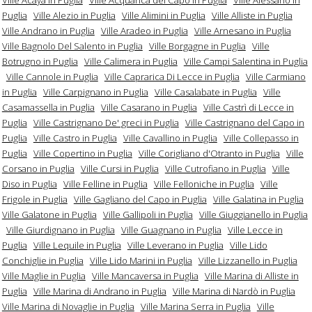
Puglia
Ville Alezio in Puglia
Ville Alimini in Puglia
Ville Alliste in Puglia
Ville Andrano in Puglia
Ville Aradeo in Puglia
Ville Arnesano in Puglia
Ville Bagnolo Del Salento in Puglia
Ville Borgagne in Puglia
Ville
Botrugno in Puglia
Ville Calimera in Puglia
Ville Campi Salentina in Puglia
Ville Cannole in Puglia
Ville Caprarica Di Lecce in Puglia
Ville Carmiano
in Puglia
Ville Carpignano in Puglia
Ville Casalabate in Puglia
Ville
Casamassella in Puglia
Ville Casarano in Puglia
Ville Castrì di Lecce in
Puglia
Ville Castrignano De' greci in Puglia
Ville Castrignano del Capo in
Puglia
Ville Castro in Puglia
Ville Cavallino in Puglia
Ville Collepasso in
Puglia
Ville Copertino in Puglia
Ville Corigliano d'Otranto in Puglia
Ville
Corsano in Puglia
Ville Cursi in Puglia
Ville Cutrofiano in Puglia
Ville
Diso in Puglia
Ville Felline in Puglia
Ville Felloniche in Puglia
Ville
Frigole in Puglia
Ville Gagliano del Capo in Puglia
Ville Galatina in Puglia
Ville Galatone in Puglia
Ville Gallipoli in Puglia
Ville Giuggianello in Puglia
Ville Giurdignano in Puglia
Ville Guagnano in Puglia
Ville Lecce in
Puglia
Ville Lequile in Puglia
Ville Leverano in Puglia
Ville Lido
Conchiglie in Puglia
Ville Lido Marini in Puglia
Ville Lizzanello in Puglia
Ville Maglie in Puglia
Ville Mancaversa in Puglia
Ville Marina di Alliste in
Puglia
Ville Marina di Andrano in Puglia
Ville Marina di Nardò in Puglia
Ville Marina di Novaglie in Puglia
Ville Marina Serra in Puglia
Ville