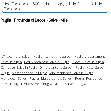
Lido Coco loco; a 800 m dalla spiaggia, Lido Sabbioso- Lido
Coco loco
Puglia
Provincia di Lecce
Salve
Ville
Affittacamere Salve in Puglia
Agriturismo Salve in Puglia
Appartamenti
Salve in Puglia
Bed & breakfast Salve in Puglia
Bilocali Salve in Puglia
Campeggi Salve in Puglia
Dimore antiche Salve in Puglia
Hotel Salve in
Puglia
Masserie Salve in Puglia
Mini-residence Salve in Puglia
Monolocali Salve in Puglia
Multiproprietà Salve in Puglia
Residence
Salve in Puglia
Ville Salve in Puglia
Villette Salve in Puglia
Ville Acaya in Puglia
Ville Acquarica del Capo in Puglia
Ville Alessano in