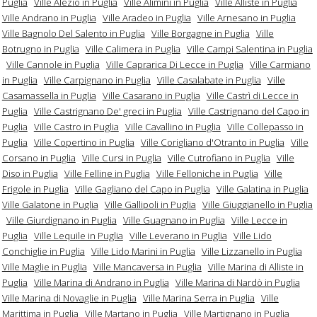
Puglia
Ville Alezio in Puglia
Ville Alimini in Puglia
Ville Alliste in Puglia
Ville Andrano in Puglia
Ville Aradeo in Puglia
Ville Arnesano in Puglia
Ville Bagnolo Del Salento in Puglia
Ville Borgagne in Puglia
Ville
Botrugno in Puglia
Ville Calimera in Puglia
Ville Campi Salentina in Puglia
Ville Cannole in Puglia
Ville Caprarica Di Lecce in Puglia
Ville Carmiano
in Puglia
Ville Carpignano in Puglia
Ville Casalabate in Puglia
Ville
Casamassella in Puglia
Ville Casarano in Puglia
Ville Castrì di Lecce in
Puglia
Ville Castrignano De' greci in Puglia
Ville Castrignano del Capo in
Puglia
Ville Castro in Puglia
Ville Cavallino in Puglia
Ville Collepasso in
Puglia
Ville Copertino in Puglia
Ville Corigliano d'Otranto in Puglia
Ville
Corsano in Puglia
Ville Cursi in Puglia
Ville Cutrofiano in Puglia
Ville
Diso in Puglia
Ville Felline in Puglia
Ville Felloniche in Puglia
Ville
Frigole in Puglia
Ville Gagliano del Capo in Puglia
Ville Galatina in Puglia
Ville Galatone in Puglia
Ville Gallipoli in Puglia
Ville Giuggianello in Puglia
Ville Giurdignano in Puglia
Ville Guagnano in Puglia
Ville Lecce in
Puglia
Ville Lequile in Puglia
Ville Leverano in Puglia
Ville Lido
Conchiglie in Puglia
Ville Lido Marini in Puglia
Ville Lizzanello in Puglia
Ville Maglie in Puglia
Ville Mancaversa in Puglia
Ville Marina di Alliste in
Puglia
Ville Marina di Andrano in Puglia
Ville Marina di Nardò in Puglia
Ville Marina di Novaglie in Puglia
Ville Marina Serra in Puglia
Ville
Marittima in Puglia
Ville Martano in Puglia
Ville Martignano in Puglia