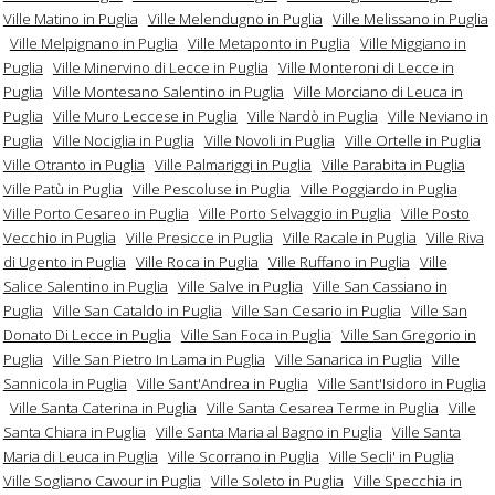
Ville Matino in Puglia
Ville Melendugno in Puglia
Ville Melissano in Puglia
Ville Melpignano in Puglia
Ville Metaponto in Puglia
Ville Miggiano in
Puglia
Ville Minervino di Lecce in Puglia
Ville Monteroni di Lecce in
Puglia
Ville Montesano Salentino in Puglia
Ville Morciano di Leuca in
Puglia
Ville Muro Leccese in Puglia
Ville Nardò in Puglia
Ville Neviano in
Puglia
Ville Nociglia in Puglia
Ville Novoli in Puglia
Ville Ortelle in Puglia
Ville Otranto in Puglia
Ville Palmariggi in Puglia
Ville Parabita in Puglia
Ville Patù in Puglia
Ville Pescoluse in Puglia
Ville Poggiardo in Puglia
Ville Porto Cesareo in Puglia
Ville Porto Selvaggio in Puglia
Ville Posto
Vecchio in Puglia
Ville Presicce in Puglia
Ville Racale in Puglia
Ville Riva
di Ugento in Puglia
Ville Roca in Puglia
Ville Ruffano in Puglia
Ville
Salice Salentino in Puglia
Ville Salve in Puglia
Ville San Cassiano in
Puglia
Ville San Cataldo in Puglia
Ville San Cesario in Puglia
Ville San
Donato Di Lecce in Puglia
Ville San Foca in Puglia
Ville San Gregorio in
Puglia
Ville San Pietro In Lama in Puglia
Ville Sanarica in Puglia
Ville
Sannicola in Puglia
Ville Sant'Andrea in Puglia
Ville Sant'Isidoro in Puglia
Ville Santa Caterina in Puglia
Ville Santa Cesarea Terme in Puglia
Ville
Santa Chiara in Puglia
Ville Santa Maria al Bagno in Puglia
Ville Santa
Maria di Leuca in Puglia
Ville Scorrano in Puglia
Ville Secli' in Puglia
Ville Sogliano Cavour in Puglia
Ville Soleto in Puglia
Ville Specchia in