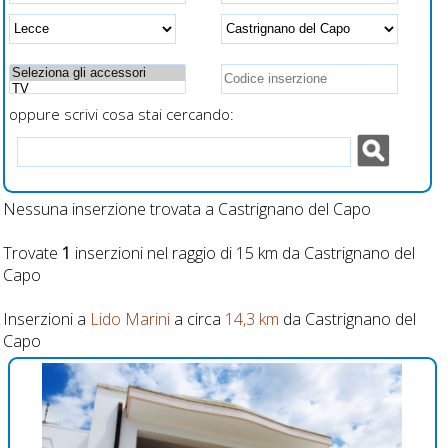
 esterni attrezzati e
a fianco al letto per
recintati
ricarica veloce
smartphone
oppure scrivi cosa stai cercando:
Nessuna inserzione trovata a Castrignano del Capo
Trovate
1
inserzioni nel raggio di 15 km da Castrignano del
Capo
Inserzioni a
Lido Marini
a circa
14,3 km
da Castrignano del
Capo