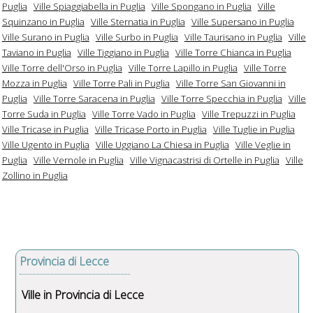
Puglia
Ville Spiaggiabella in Puglia
Ville Spongano in Puglia
Ville
Squinzano in Puglia
Ville Sternatia in Puglia
Ville Supersano in Puglia
Ville Surano in Puglia
Ville Surbo in Puglia
Ville Taurisano in Puglia
Ville
Taviano in Puglia
Ville Tiggiano in Puglia
Ville Torre Chianca in Puglia
Ville Torre dell'Orso in Puglia
Ville Torre Lapillo in Puglia
Ville Torre
Mozza in Puglia
Ville Torre Pali in Puglia
Ville Torre San Giovanni in
Puglia
Ville Torre Saracena in Puglia
Ville Torre Specchia in Puglia
Ville
Torre Suda in Puglia
Ville Torre Vado in Puglia
Ville Trepuzzi in Puglia
Ville Tricase in Puglia
Ville Tricase Porto in Puglia
Ville Tuglie in Puglia
Ville Ugento in Puglia
Ville Uggiano La Chiesa in Puglia
Ville Veglie in
Puglia
Ville Vernole in Puglia
Ville Vignacastrisi di Ortelle in Puglia
Ville
Zollino in Puglia
Provincia di Lecce
Ville in Provincia di Lecce