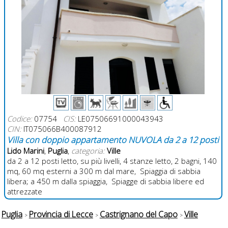
Codice:
07754
CIS:
LE07506691000043943
CIN:
IT075066B400087912
Villa con doppio appartamento NUVOLA da 2 a 12 posti
Lido Marini
,
Puglia
,
categoria:
Ville
da 2 a 12 posti letto, su più livelli, 4 stanze letto, 2 bagni, 140
mq, 60 mq esterni a 300 m dal mare, Spiaggia di sabbia
libera; a 450 m dalla spiaggia, Spiagge di sabbia libere ed
attrezzate
Puglia
Provincia di Lecce
Castrignano del Capo
Ville