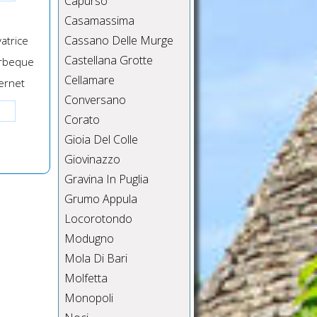
Capurso
Casamassima
Cassano Delle Murge
atrice
Castellana Grotte
rbeque
Cellamare
ernet
Conversano
Corato
Gioia Del Colle
Giovinazzo
Gravina In Puglia
Grumo Appula
Locorotondo
Modugno
Mola Di Bari
Molfetta
Monopoli