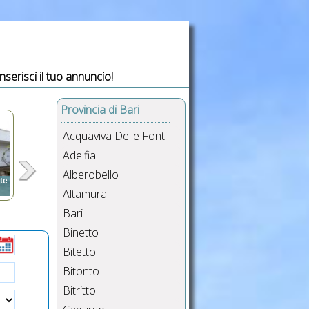
Inserisci il tuo annuncio!
Provincia di Bari
Acquaviva Delle Fonti
Adelfia
Alberobello
ste
Altamura
,
Bari
,
Binetto
i,
Bitetto
Bitonto
Bitritto