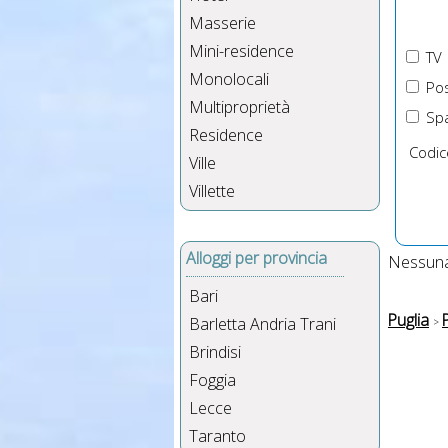
Masserie
Mini-residence
TV
Monolocali
Pos
Multiproprietà
Spa
Residence
Codic
Ville
Villette
Alloggi per provincia
Nessuna 
Bari
Puglia
Barletta Andria Trani
Brindisi
Foggia
Lecce
Taranto