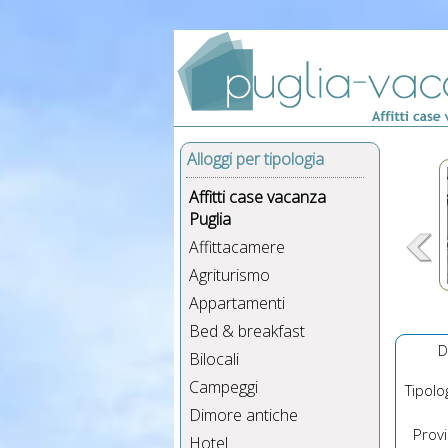
Alloggi per tipologia
Affitti case vacanza
Puglia
Affittacamere
Agriturismo
Appartamenti
Bed & breakfast
D
Bilocali
Campeggi
Tipolog
Dimore antiche
Provin
Hotel