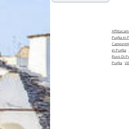
Affittacam
Puglia in 
Campeggi 
in Puglia
Ruvo Di Pu
Puglia
Vi