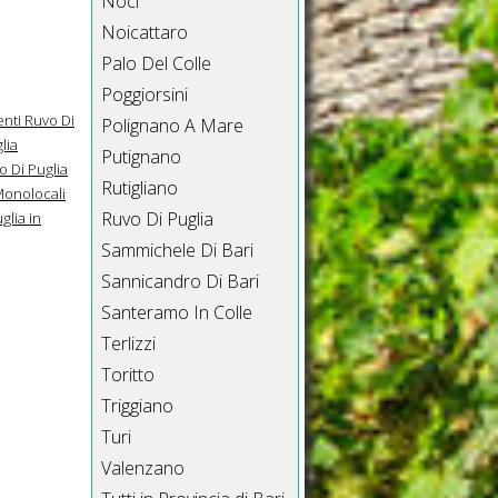
Noci
Noicattaro
Palo Del Colle
Poggiorsini
nti Ruvo Di
Polignano A Mare
lia
Putignano
o Di Puglia
Rutigliano
onolocali
Ruvo Di Puglia
glia in
Sammichele Di Bari
Sannicandro Di Bari
Santeramo In Colle
Terlizzi
Toritto
Triggiano
Turi
Valenzano