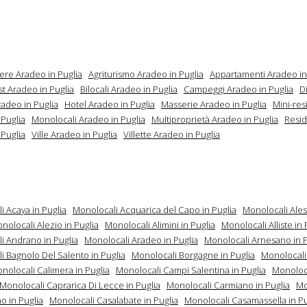
ere Aradeo in Puglia
Agriturismo Aradeo in Puglia
Appartamenti Aradeo in
t Aradeo in Puglia
Bilocali Aradeo in Puglia
Campeggi Aradeo in Puglia
D
radeo in Puglia
Hotel Aradeo in Puglia
Masserie Aradeo in Puglia
Mini-re
 Puglia
Monolocali Aradeo in Puglia
Multiproprietà Aradeo in Puglia
Resi
 Puglia
Ville Aradeo in Puglia
Villette Aradeo in Puglia
i Acaya in Puglia
Monolocali Acquarica del Capo in Puglia
Monolocali Ales
nolocali Alezio in Puglia
Monolocali Alimini in Puglia
Monolocali Alliste in 
i Andrano in Puglia
Monolocali Aradeo in Puglia
Monolocali Arnesano in P
i Bagnolo Del Salento in Puglia
Monolocali Borgagne in Puglia
Monolocali
nolocali Calimera in Puglia
Monolocali Campi Salentina in Puglia
Monoloc
Monolocali Caprarica Di Lecce in Puglia
Monolocali Carmiano in Puglia
Mo
o in Puglia
Monolocali Casalabate in Puglia
Monolocali Casamassella in Pu