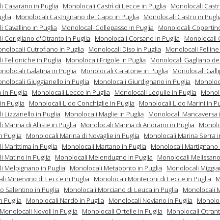
i Casarano in Puglia
Monolocali Castrì di Lecce in Puglia
Monolocali Castr
uglia
Monolocali Castrignano del Capo in Puglia
Monolocali Castro in Pugli
 Cavallino in Puglia
Monolocali Collepasso in Puglia
Monolocali Copertino
 Corigliano d'Otranto in Puglia
Monolocali Corsano in Puglia
Monolocali C
nolocali Cutrofiano in Puglia
Monolocali Diso in Puglia
Monolocali Felline 
 Felloniche in Puglia
Monolocali Frigole in Puglia
Monolocali Gagliano de
nolocali Galatina in Puglia
Monolocali Galatone in Puglia
Monolocali Gallip
nolocali Giuggianello in Puglia
Monolocali Giurdignano in Puglia
Monoloc
in Puglia
Monolocali Lecce in Puglia
Monolocali Lequile in Puglia
Monol
in Puglia
Monolocali Lido Conchiglie in Puglia
Monolocali Lido Marini in Pu
 Lizzanello in Puglia
Monolocali Maglie in Puglia
Monolocali Mancaversa i
 Marina di Alliste in Puglia
Monolocali Marina di Andrano in Puglia
Monolo
n Puglia
Monolocali Marina di Novaglie in Puglia
Monolocali Marina Serra i
 Marittima in Puglia
Monolocali Martano in Puglia
Monolocali Martignano i
i Matino in Puglia
Monolocali Melendugno in Puglia
Monolocali Melissano 
i Melpignano in Puglia
Monolocali Metaponto in Puglia
Monolocali Miggia
li Minervino di Lecce in Puglia
Monolocali Monteroni di Lecce in Puglia
M
 Salentino in Puglia
Monolocali Morciano di Leuca in Puglia
Monolocali 
n Puglia
Monolocali Nardò in Puglia
Monolocali Neviano in Puglia
Monoloc
Monolocali Novoli in Puglia
Monolocali Ortelle in Puglia
Monolocali Otrant