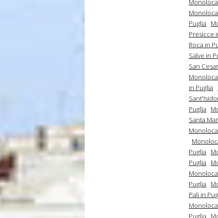
Monolocali
Monolocal
Puglia
Mo
Presicce i
Roca in Pu
Salve in P
San Cesari
Monolocal
in Puglia
Sant'Isido
Puglia
Mo
Santa Mari
Monolocal
Monolocal
Puglia
Mo
Puglia
Mo
Monolocali
Puglia
Mo
Pali in Pug
Monolocal
Puglia
Mo