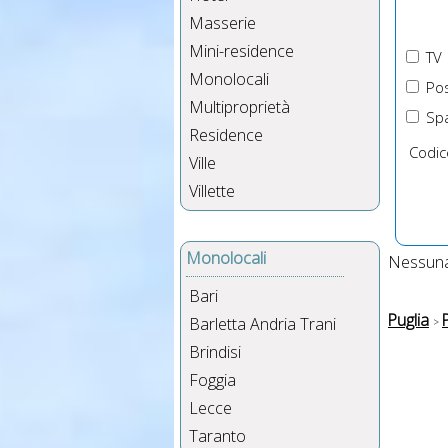
Masserie
Mini-residence
TV
Monolocali
Pos
Multiproprietà
Spa
Residence
Codic
Ville
Villette
Monolocali
Nessuna 
Bari
Puglia
Barletta Andria Trani
Brindisi
Foggia
Lecce
Taranto