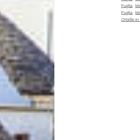
Puglia
Mo
Puglia
Mo
Ortelle in