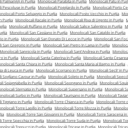
 Palmariggi in Puglia
Monolocali Parabita in Puglia
Monolocali Patù in Pug
i Pescoluse in Puglia
Monolocali Poggiardo in Puglia
Monolocali Porto Ce
nolocali Porto Selvaggio in Puglia
Monolocali Posto Vecchio in Puglia
Mon
n Puglia
Monolocali Racale in Puglia
Monolocali Riva di Ugento in Puglia
M
glia
Monolocali Ruffano in Puglia
Monolocali Salice Salentino in Puglia
M
uglia
Monolocali San Cassiano in Puglia
Monolocali San Cataldo in Puglia
o in Puglia
Monolocali San Donato Di Lecce in Puglia
Monolocali San Foca
i San Gregorio in Puglia
Monolocali San Pietro In Lama in Puglia
Monoloca
Monolocali Sannicola in Puglia
Monolocali Sant'Andrea in Puglia
Monoloca
ro in Puglia
Monolocali Santa Caterina in Puglia
Monolocali Santa Cesarea
nolocali Santa Chiara in Puglia
Monolocali Santa Maria al Bagno in Puglia
a di Leuca in Puglia
Monolocali Scorrano in Puglia
Monolocali Secli' in Pu
i Sogliano Cavour in Puglia
Monolocali Soleto in Puglia
Monolocali Specch
i Spiaggiabella in Puglia
Monolocali Spongano in Puglia
Monolocali Squi
nolocali Sternatia in Puglia
Monolocali Supersano in Puglia
Monolocali S
nolocali Surbo in Puglia
Monolocali Taurisano in Puglia
Monolocali Tavian
 Tiggiano in Puglia
Monolocali Torre Chianca in Puglia
Monolocali Torre d
nolocali Torre Lapillo in Puglia
Monolocali Torre Mozza in Puglia
Monoloc
lia
Monolocali Torre San Giovanni in Puglia
Monolocali Torre Saracena in 
i Torre Specchia in Puglia
Monolocali Torre Suda in Puglia
Monolocali To
nolocali Trepuzzi in Puglia
Monolocali Tricase in Puglia
Monolocali Tricas