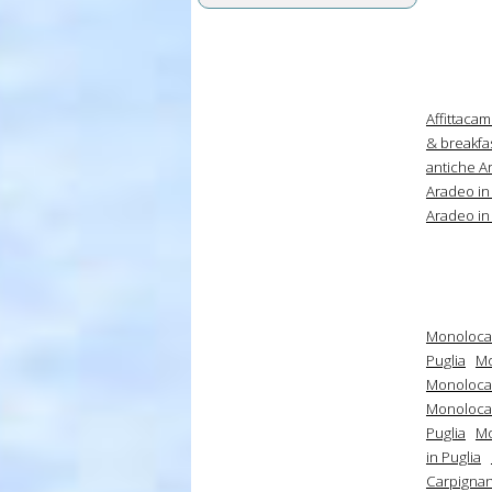
Affittacam
& breakfas
antiche A
Aradeo in
Aradeo in
Monolocal
Puglia
Mo
Monolocal
Monolocal
Puglia
Mo
in Puglia
Carpignan