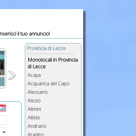
Inserisci il tuo annuncio!
Provincia di Lecce
Monolocali in Provincia
di Lecce
Acaya
Acquarica del Capo
Alessano
,
Alezio
Alimini
re,
sse
Alliste
USB
Andrano
Aradeo