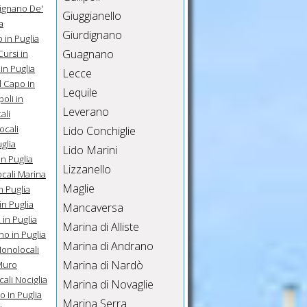
ignano De'
Giuggianello
a
Giurdignano
 in Puglia
Guagnano
ursi in
in Puglia
Lecce
l Capo in
Lequile
oli in
Leverano
ali
ocali
Lido Conchiglie
glia
Lido Marini
n Puglia
Lizzanello
cali Marina
Maglie
n Puglia
n Puglia
Mancaversa
in Puglia
Marina di Alliste
no in Puglia
Marina di Andrano
onolocali
Marina di Nardò
Muro
ali Nociglia
Marina di Novaglie
o in Puglia
Marina Serra