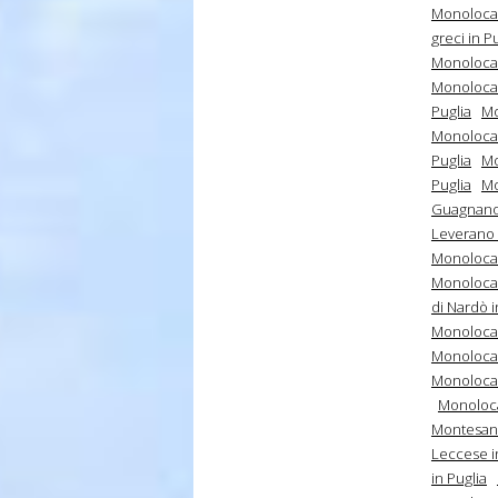
Monolocal
greci in P
Monolocali
Monolocali
Puglia
Mo
Monolocali
Puglia
Mo
Puglia
Mo
Guagnano 
Leverano 
Monolocali
Monolocali
di Nardò i
Monolocali
Monolocal
Monolocal
Monoloca
Montesano
Leccese i
in Puglia