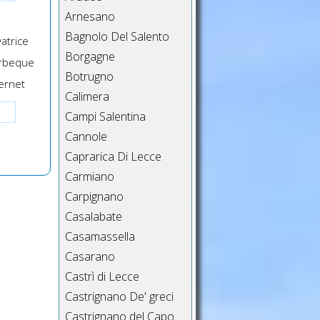
Arnesano
Bagnolo Del Salento
atrice
Borgagne
rbeque
Botrugno
ernet
Calimera
Campi Salentina
Cannole
Caprarica Di Lecce
Carmiano
Carpignano
Casalabate
Casamassella
Casarano
Castrì di Lecce
Castrignano De' greci
Castrignano del Capo