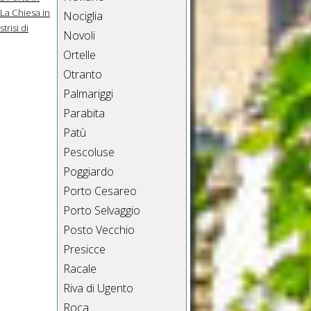
La Chiesa in
Nociglia
trisi di
Novoli
Ortelle
Otranto
Palmariggi
Parabita
Patù
Pescoluse
Poggiardo
Porto Cesareo
Porto Selvaggio
Posto Vecchio
Presicce
Racale
Riva di Ugento
Roca