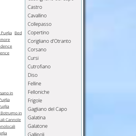
Castro
Cavallino
Collepasso
Copertino
 Puglia
Bed
imore
Corigliano d'Otranto
sidence
Corsano
dence
Cursi
Cutrofiano
Diso
Felline
Felloniche
sano in
Puglia
Frigole
uglia
Gagliano del Capo
 Botrugno in
Galatina
ali Cannole
Galatone
nolocali
glia
Gallipoli