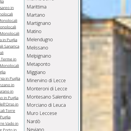
lia
Marittima
sareo in
olocali
Martano
onolocali
Martignano
onolocali
Matino
Monolocali
Melendugno
 in Puglia
li Sanarica
Melissano
li
Melpignano
 Terme in
Metaponto
Monolocali
Miggiano
glia
ia in Puglia
Minervino di Lecce
nzano in
Monteroni di Lecce
urano in
Montesano Salentino
o in Puglia
ell'Orso in
Morciano di Leuca
ali Torre
Muro Leccese
Puglia
Nardò
rre Vado in
Neviano
e Porto in