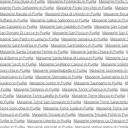
sserie Pescoluse in Puglia
Masserie Poggiardo in Puglia
Masserie Porto C
sserie Porto Selvaggio in Puglia
Masserie Posto Vecchio in Puglia
Masseri
Masserie Racale in Puglia
Masserie Riva di Ugento in Puglia
Masserie Roca 
Ruffano in Puglia
Masserie Salice Salentino in Puglia
Masserie Salve in Pug
San Cassiano in Puglia
Masserie San Cataldo in Puglia
Masserie San Cesari
San Donato Di Lecce in Puglia
Masserie San Foca in Puglia
Masserie San G
sserie San Pietro In Lama in Puglia
Masserie Sanarica in Puglia
Masserie S
sserie Sant'Andrea in Puglia
Masserie Sant'Isidoro in Puglia
Masserie San
Masserie Santa Cesarea Terme in Puglia
Masserie Santa Chiara in Puglia
a al Bagno in Puglia
Masserie Santa Maria di Leuca in Puglia
Masserie Sco
sserie Secli' in Puglia
Masserie Sogliano Cavour in Puglia
Masserie Soleto
Specchia in Puglia
Masserie Spiaggiabella in Puglia
Masserie Spongano in 
Squinzano in Puglia
Masserie Sternatia in Puglia
Masserie Supersano in Pu
Surano in Puglia
Masserie Surbo in Puglia
Masserie Taurisano in Puglia
M
 Puglia
Masserie Tiggiano in Puglia
Masserie Torre Chianca in Puglia
Mass
in Puglia
Masserie Torre Lapillo in Puglia
Masserie Torre Mozza in Puglia
 in Puglia
Masserie Torre San Giovanni in Puglia
Masserie Torre Saracena i
Torre Specchia in Puglia
Masserie Torre Suda in Puglia
Masserie Torre Vad
Trepuzzi in Puglia
Masserie Tricase in Puglia
Masserie Tricase Porto in Pug
uglie in Puglia
Masserie Ugento in Puglia
Masserie Uggiano La Chiesa in P
eglie in Puglia
Masserie Vernole in Puglia
Masserie Vignacastrisi di Ortell