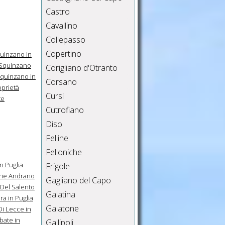
Castro
Cavallino
Collepasso
Copertino
uinzano in
Squinzano
Corigliano d'Otranto
quinzano in
Corsano
oprietà
Cursi
te
Cutrofiano
Diso
Felline
Felloniche
n Puglia
Frigole
rie Andrano
Gagliano del Capo
Del Salento
Galatina
a in Puglia
Galatone
Di Lecce in
bate in
Gallipoli