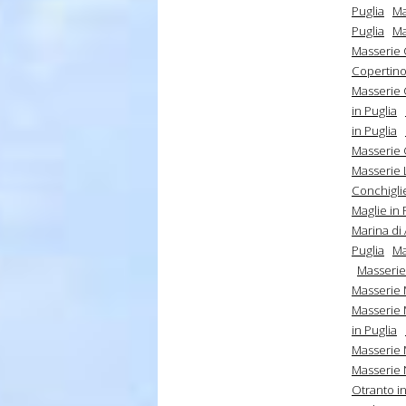
Puglia
Ma
Puglia
Ma
Masserie C
Copertino 
Masserie C
in Puglia
in Puglia
Masserie G
Masserie 
Conchiglie
Maglie in 
Marina di
Puglia
Ma
Masserie
Masserie 
Masserie 
in Puglia
Masserie 
Masserie N
Otranto in