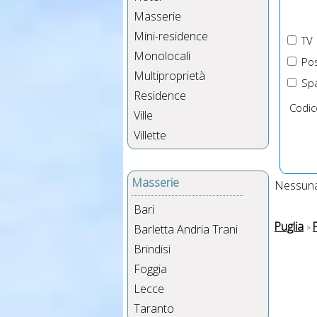
Masserie
Mini-residence
TV
Monolocali
Pos
Multiproprietà
Spa
Residence
Codic
Ville
Villette
Masserie
Nessuna 
Bari
Puglia
Barletta Andria Trani
Brindisi
Foggia
Lecce
Taranto