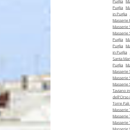
Puglia
Ma
Puglia
Ma
in Puglia
Masserie 
Masserie 
Masserie 
Puglia
Ma
Puglia
Ma
in Puglia
Santa Mari
Puglia
Ma
Masserie 
Masserie 
Masserie 
Taviano in
dell'Orso 
Torre Pali
Masserie 
Masserie 
Masserie T
Masserie V