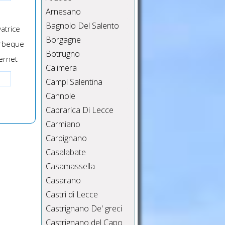
Arnesano
Bagnolo Del Salento
atrice
Borgagne
rbeque
Botrugno
ernet
Calimera
Campi Salentina
Cannole
Caprarica Di Lecce
Carmiano
Carpignano
Casalabate
Casamassella
Casarano
Castrì di Lecce
Castrignano De' greci
Castrignano del Capo