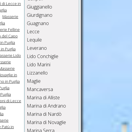
ì di Lecce in
Giuggianello
glia
Giurdignano
Masserie
Guagnano
lia
erie Felline
Lecce
o del Capo
Lequile
 in Puglia
Leverano
in Puglia
asserie Lido
Lido Conchiglie
sserie
Lido Marini
Masserie
Lizzanello
ovaglie in
Maglie
o in Puglia
uglia
Mancaversa
Puglia
Marina di Alliste
oni di Lecce
Marina di Andrano
glia
Marina di Nardò
ia
serie
Marina di Novaglie
 Patù in
Marina Serra