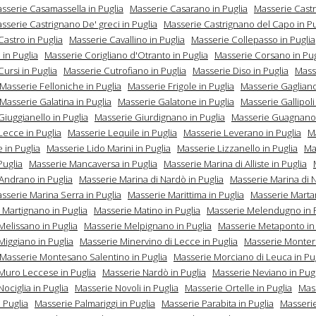
sserie Casamassella in Puglia
Masserie Casarano in Puglia
Masserie Castr
sserie Castrignano De' greci in Puglia
Masserie Castrignano del Capo in Pu
astro in Puglia
Masserie Cavallino in Puglia
Masserie Collepasso in Puglia
in Puglia
Masserie Corigliano d'Otranto in Puglia
Masserie Corsano in Pug
ursi in Puglia
Masserie Cutrofiano in Puglia
Masserie Diso in Puglia
Mass
Masserie Felloniche in Puglia
Masserie Frigole in Puglia
Masserie Gaglian
Masserie Galatina in Puglia
Masserie Galatone in Puglia
Masserie Gallipoli
iuggianello in Puglia
Masserie Giurdignano in Puglia
Masserie Guagnano 
Lecce in Puglia
Masserie Lequile in Puglia
Masserie Leverano in Puglia
M
 in Puglia
Masserie Lido Marini in Puglia
Masserie Lizzanello in Puglia
Ma
Puglia
Masserie Mancaversa in Puglia
Masserie Marina di Alliste in Puglia
 Andrano in Puglia
Masserie Marina di Nardò in Puglia
Masserie Marina di N
sserie Marina Serra in Puglia
Masserie Marittima in Puglia
Masserie Martan
 Martignano in Puglia
Masserie Matino in Puglia
Masserie Melendugno in P
Melissano in Puglia
Masserie Melpignano in Puglia
Masserie Metaponto in 
Miggiano in Puglia
Masserie Minervino di Lecce in Puglia
Masserie Monter
Masserie Montesano Salentino in Puglia
Masserie Morciano di Leuca in Pu
Muro Leccese in Puglia
Masserie Nardò in Puglia
Masserie Neviano in Pugl
ociglia in Puglia
Masserie Novoli in Puglia
Masserie Ortelle in Puglia
Mas
 Puglia
Masserie Palmariggi in Puglia
Masserie Parabita in Puglia
Masserie