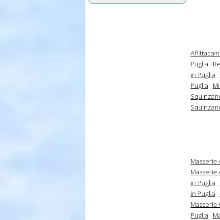
Affittaca
Puglia
Be
in Puglia
Puglia
Mi
Squinzano
Squinzano
Masserie 
Masserie A
in Puglia
in Puglia
Masserie 
Puglia
Ma