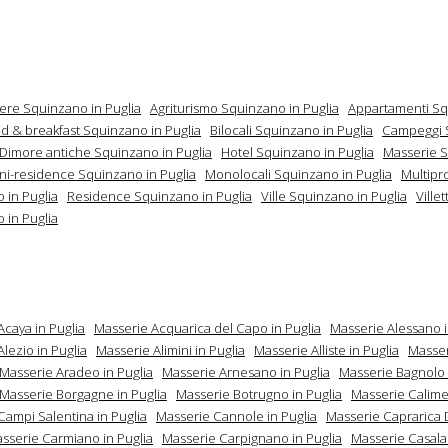
mere Squinzano in Puglia
Agriturismo Squinzano in Puglia
Appartamenti Sq
d & breakfast Squinzano in Puglia
Bilocali Squinzano in Puglia
Campeggi 
Dimore antiche Squinzano in Puglia
Hotel Squinzano in Puglia
Masserie S
ni-residence Squinzano in Puglia
Monolocali Squinzano in Puglia
Multipr
 in Puglia
Residence Squinzano in Puglia
Ville Squinzano in Puglia
Villet
 in Puglia
Acaya in Puglia
Masserie Acquarica del Capo in Puglia
Masserie Alessano i
lezio in Puglia
Masserie Alimini in Puglia
Masserie Alliste in Puglia
Masse
Masserie Aradeo in Puglia
Masserie Arnesano in Puglia
Masserie Bagnolo 
Masserie Borgagne in Puglia
Masserie Botrugno in Puglia
Masserie Calimer
Campi Salentina in Puglia
Masserie Cannole in Puglia
Masserie Caprarica 
sserie Carmiano in Puglia
Masserie Carpignano in Puglia
Masserie Casala