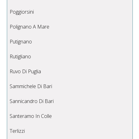
Poggiorsini
Polignano A Mare
Putignano
Rutigliano
Ruvo Di Puglia
Sammichele Di Bari
Sannicandro Di Bari
Santeramo In Colle
Terlizzi