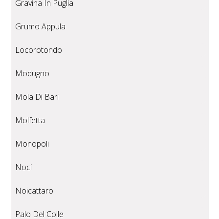
Gravina In Puglia
Grumo Appula
Locorotondo
Modugno
Mola Di Bari
Molfetta
Monopoli
Noci
Noicattaro
Palo Del Colle