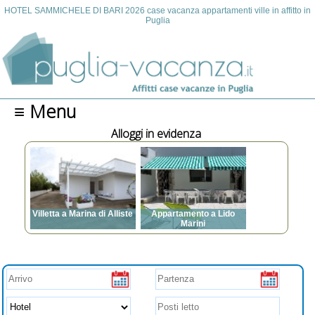
HOTEL SAMMICHELE DI BARI 2026 case vacanza appartamenti ville in affitto in
Puglia
≡ Menu
Alloggi in evidenza
Suda
Villetta a Marina di Alliste
Appartamento a Lido
Marini
a 14
Posti letto: da 3 a 7
 TV,
Aria condizionata, TV,
Posti letto: da 3 a 12
auto,
Lavatrice, Posto auto,
Aria condizionata, TV,
Vista
Animali ammessi,
Lavatrice, Animali
Spazi
Barbecue, Spazi esterni,
ammessi, Barbecue,
re,
Zanzariere, Internet
Spazi esterni, Zanzariere,
uito,
ventilatori a soffitto, asse
e ferro da stiro,
lianza,
asciugacapelli, prese USB