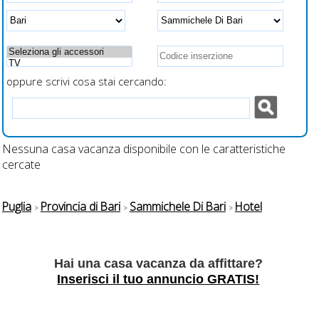
zati e
a fianco al letto per
ricarica veloce
smartphone
oppure scrivi cosa stai cercando:
Nessuna casa vacanza disponibile con le caratteristiche
cercate
Puglia
Provincia di Bari
Sammichele Di Bari
Hotel
Hai una casa vacanza da affittare?
Inserisci il tuo annuncio GRATIS!