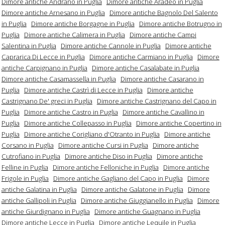
Dimore antiche Andrano in Puglia
Dimore antiche Aradeo in Puglia
Dimore antiche Arnesano in Puglia
Dimore antiche Bagnolo Del Salento
in Puglia
Dimore antiche Borgagne in Puglia
Dimore antiche Botrugno in
Puglia
Dimore antiche Calimera in Puglia
Dimore antiche Campi
Salentina in Puglia
Dimore antiche Cannole in Puglia
Dimore antiche
Caprarica Di Lecce in Puglia
Dimore antiche Carmiano in Puglia
Dimore
antiche Carpignano in Puglia
Dimore antiche Casalabate in Puglia
Dimore antiche Casamassella in Puglia
Dimore antiche Casarano in
Puglia
Dimore antiche Castrì di Lecce in Puglia
Dimore antiche
Castrignano De' greci in Puglia
Dimore antiche Castrignano del Capo in
Puglia
Dimore antiche Castro in Puglia
Dimore antiche Cavallino in
Puglia
Dimore antiche Collepasso in Puglia
Dimore antiche Copertino in
Puglia
Dimore antiche Corigliano d'Otranto in Puglia
Dimore antiche
Corsano in Puglia
Dimore antiche Cursi in Puglia
Dimore antiche
Cutrofiano in Puglia
Dimore antiche Diso in Puglia
Dimore antiche
Felline in Puglia
Dimore antiche Felloniche in Puglia
Dimore antiche
Frigole in Puglia
Dimore antiche Gagliano del Capo in Puglia
Dimore
antiche Galatina in Puglia
Dimore antiche Galatone in Puglia
Dimore
antiche Gallipoli in Puglia
Dimore antiche Giuggianello in Puglia
Dimore
antiche Giurdignano in Puglia
Dimore antiche Guagnano in Puglia
Dimore antiche Lecce in Puglia
Dimore antiche Lequile in Puglia