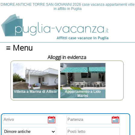
DIMORE ANTICHE TORRE SAN GIOVANNI 2026 case vacanza appartamenti ville
in affitto in Puglia
≡ Menu
Alloggi in evidenza
Villetta a Marina di Alliste
Appartamento a Lido
Marini
Posti letto: da 3 a 7
Aria condizionata, TV,
Posti letto: da 3 a 12
Lavatrice, Posto auto,
Aria condizionata, TV,
Animali ammessi,
Lavatrice, Animali
Barbecue, Spazi esterni,
ammessi, Barbecue,
Zanzariere, Internet
Spazi esterni, Zanzariere,
ventilatori a soffitto, asse
e ferro da stiro,
,
asciugacapelli, prese USB