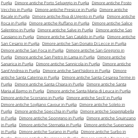
Puglia
Dimore antiche Porto Selvaggio in Puglia
Dimore antiche Posto
Vecchio in Puglia
Dimore antiche Presicce in Puglia
Dimore antiche
Racale in Puglia
Dimore antiche Riva di Ugento in Puglia
Dimore antiche
Roca in Puglia
Dimore antiche Ruffano in Puglia
Dimore antiche Salice
Salentino in Puglia
Dimore antiche Salve in Puglia
Dimore antiche San
Cassiano in Puglia
Dimore antiche San Cataldo in Puglia
Dimore antiche
San Cesario in Puglia
Dimore antiche San Donato Di Lecce in Puglia
Dimore antiche San Foca in Puglia
Dimore antiche San Gregorio in
Puglia
Dimore antiche San Pietro In Lama in Puglia
Dimore antiche
Sanarica in Puglia
Dimore antiche Sannicola in Puglia
Dimore antiche
Sant'Andrea in Puglia
Dimore antiche Sant'Isidoro in Puglia
Dimore
antiche Santa Caterina in Puglia
Dimore antiche Santa Cesarea Terme in
Puglia
Dimore antiche Santa Chiara in Puglia
Dimore antiche Santa
Maria al Bagno in Puglia
Dimore antiche Santa Maria di Leuca in Puglia
Dimore antiche Scorrano in Puglia
Dimore antiche Secli' in Puglia
Dimore antiche Sogliano Cavour in Puglia
Dimore antiche Soleto in
Puglia
Dimore antiche Specchia in Puglia
Dimore antiche Spiaggiabella
in Puglia
Dimore antiche Spongano in Puglia
Dimore antiche Squinzano
in Puglia
Dimore antiche Sternatia in Puglia
Dimore antiche Supersano
in Puglia
Dimore antiche Surano in Puglia
Dimore antiche Surbo in