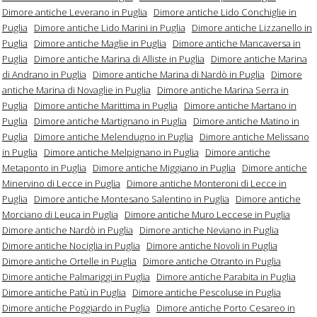
Dimore antiche Leverano in Puglia
Dimore antiche Lido Conchiglie in
Puglia
Dimore antiche Lido Marini in Puglia
Dimore antiche Lizzanello in
Puglia
Dimore antiche Maglie in Puglia
Dimore antiche Mancaversa in
Puglia
Dimore antiche Marina di Alliste in Puglia
Dimore antiche Marina
di Andrano in Puglia
Dimore antiche Marina di Nardò in Puglia
Dimore
antiche Marina di Novaglie in Puglia
Dimore antiche Marina Serra in
Puglia
Dimore antiche Marittima in Puglia
Dimore antiche Martano in
Puglia
Dimore antiche Martignano in Puglia
Dimore antiche Matino in
Puglia
Dimore antiche Melendugno in Puglia
Dimore antiche Melissano
in Puglia
Dimore antiche Melpignano in Puglia
Dimore antiche
Metaponto in Puglia
Dimore antiche Miggiano in Puglia
Dimore antiche
Minervino di Lecce in Puglia
Dimore antiche Monteroni di Lecce in
Puglia
Dimore antiche Montesano Salentino in Puglia
Dimore antiche
Morciano di Leuca in Puglia
Dimore antiche Muro Leccese in Puglia
Dimore antiche Nardò in Puglia
Dimore antiche Neviano in Puglia
Dimore antiche Nociglia in Puglia
Dimore antiche Novoli in Puglia
Dimore antiche Ortelle in Puglia
Dimore antiche Otranto in Puglia
Dimore antiche Palmariggi in Puglia
Dimore antiche Parabita in Puglia
Dimore antiche Patù in Puglia
Dimore antiche Pescoluse in Puglia
Dimore antiche Poggiardo in Puglia
Dimore antiche Porto Cesareo in