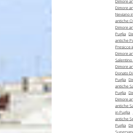
Dimore an
Dimore an
Neviano in
antiche Or
Dimore ant
Puglia
Di
antiche Po
Presicce i
Dimore an
Salentino 
Dimore an
Donato Di
Puglia
Di
antiche Sa
Puglia
Di
Dimore an
antiche Sa
in Puglia
antiche S
Puglia
Di
Supersano