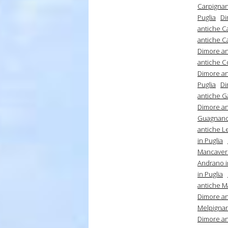
Carpignan
Puglia
Di
antiche Ca
antiche Ca
Dimore an
antiche C
Dimore ant
Puglia
Di
antiche Ga
Dimore an
Guagnano 
antiche L
in Puglia
Mancavers
Andrano i
in Puglia
antiche M
Dimore an
Melpignan
Dimore an