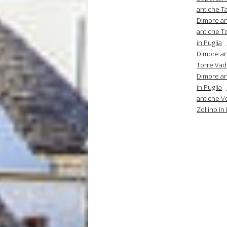
antiche Ta
Dimore an
antiche To
in Puglia
Dimore an
Torre Vado
Dimore ant
in Puglia
antiche Ve
Zollino in