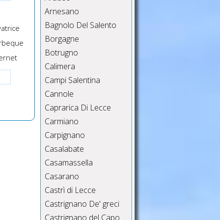
Arnesano
Bagnolo Del Salento
atrice
Borgagne
rbeque
Botrugno
ernet
Calimera
Campi Salentina
Cannole
Caprarica Di Lecce
Carmiano
Carpignano
Casalabate
Casamassella
Casarano
Castrì di Lecce
Castrignano De' greci
Castrignano del Capo