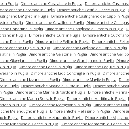
o in Puglia
Dimore antiche Casalabate in Puglia
Dimore antiche Casamasse
more antiche Casarano in Puglia
Dimore antiche Castrì di Lecce in Puglia
strignano De' greci in Puglia
Dimore antiche Castrignano del Capo in Pugl
stro in Puglia
Dimore antiche Cavallino in Puglia
Dimore antiche Collepass
tiche Copertino in Puglia
Dimore antiche Corigliano d'Otranto in Puglia
D
orsano in Puglia
Dimore antiche Cursi in Puglia
Dimore antiche Cutrofiano 
iche Diso in Puglia
Dimore antiche Felline in Puglia
Dimore antiche Fello
more antiche Frigole in Puglia
Dimore antiche Gagliano del Capo in Puglia
latina in Puglia
Dimore antiche Galatone in Puglia
Dimore antiche Gallipol
tiche Giuggianello in Puglia
Dimore antiche Giurdignano in Puglia
Dimore
in Puglia
Dimore antiche Lecce in Puglia
Dimore antiche Lequile in Pugli
everano in Puglia
Dimore antiche Lido Conchiglie in Puglia
Dimore antiche
Dimore antiche Lizzanello in Puglia
Dimore antiche Maglie in Puglia
Dimor
a in Puglia
Dimore antiche Marina di Alliste in Puglia
Dimore antiche Mari
n Puglia
Dimore antiche Marina di Nardò in Puglia
Dimore antiche Marina 
Dimore antiche Marina Serra in Puglia
Dimore antiche Marittima in Puglia
artano in Puglia
Dimore antiche Martignano in Puglia
Dimore antiche Matin
tiche Melendugno in Puglia
Dimore antiche Melissano in Puglia
Dimore a
o in Puglia
Dimore antiche Metaponto in Puglia
Dimore antiche Miggiano 
tiche Minervino di Lecce in Puglia
Dimore antiche Monteroni di Lecce in P