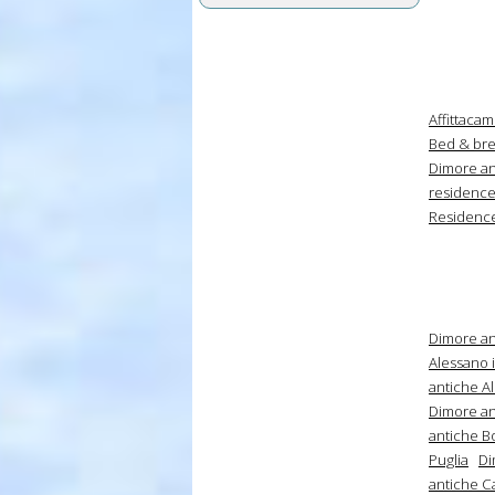
Affittacam
Bed & brea
Dimore an
residence
Residence
Dimore an
Alessano i
antiche All
Dimore an
antiche B
Puglia
Di
antiche Ca