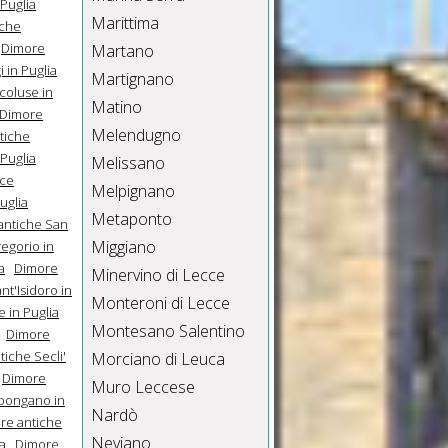
Puglia
Marittima
iche
Dimore
Martano
 in Puglia
Martignano
coluse in
Matino
Dimore
Melendugno
tiche
 Puglia
Melissano
ice
Melpignano
uglia
Metaponto
antiche San
Miggiano
egorio in
a
Dimore
Minervino di Lecce
t'Isidoro in
Monteroni di Lecce
 in Puglia
Montesano Salentino
Dimore
iche Secli'
Morciano di Leuca
Dimore
Muro Leccese
pongano in
Nardò
re antiche
Neviano
a
Dimore