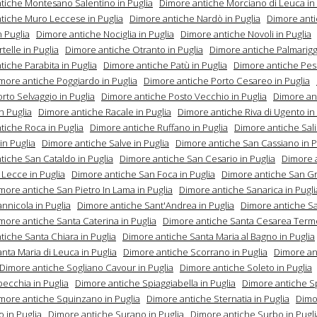
tiche Montesano Salentino in Puglia
Dimore antiche Morciano di Leuca in 
tiche Muro Leccese in Puglia
Dimore antiche Nardò in Puglia
Dimore ant
 Puglia
Dimore antiche Nociglia in Puglia
Dimore antiche Novoli in Puglia
telle in Puglia
Dimore antiche Otranto in Puglia
Dimore antiche Palmariggi
iche Parabita in Puglia
Dimore antiche Patù in Puglia
Dimore antiche Pes
more antiche Poggiardo in Puglia
Dimore antiche Porto Cesareo in Puglia
rto Selvaggio in Puglia
Dimore antiche Posto Vecchio in Puglia
Dimore an
n Puglia
Dimore antiche Racale in Puglia
Dimore antiche Riva di Ugento in
tiche Roca in Puglia
Dimore antiche Ruffano in Puglia
Dimore antiche Sal
in Puglia
Dimore antiche Salve in Puglia
Dimore antiche San Cassiano in P
tiche San Cataldo in Puglia
Dimore antiche San Cesario in Puglia
Dimore 
 Lecce in Puglia
Dimore antiche San Foca in Puglia
Dimore antiche San Gr
more antiche San Pietro In Lama in Puglia
Dimore antiche Sanarica in Pugli
nnicola in Puglia
Dimore antiche Sant'Andrea in Puglia
Dimore antiche San
more antiche Santa Caterina in Puglia
Dimore antiche Santa Cesarea Terme
tiche Santa Chiara in Puglia
Dimore antiche Santa Maria al Bagno in Puglia
nta Maria di Leuca in Puglia
Dimore antiche Scorrano in Puglia
Dimore ant
Dimore antiche Sogliano Cavour in Puglia
Dimore antiche Soleto in Puglia
pecchia in Puglia
Dimore antiche Spiaggiabella in Puglia
Dimore antiche S
more antiche Squinzano in Puglia
Dimore antiche Sternatia in Puglia
Dimo
 in Puglia
Dimore antiche Surano in Puglia
Dimore antiche Surbo in Pugli