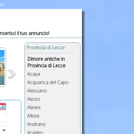
lia
Inserisci il tuo annuncio!
Provincia di Lecce
Dimore antiche in
Provincia di Lecce
Acaya
Acquarica del Capo
Alessano
,
,
Alezio
ta
i
Alimini
,
Alliste
nza,
Andrano
 e
Aradeo