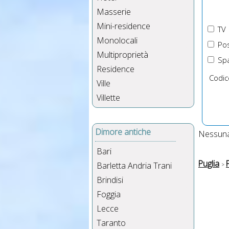
Masserie
Mini-residence
TV
Monolocali
Pos
Multiproprietà
Spa
Residence
Codic
Ville
Villette
Dimore antiche
Nessuna 
Bari
Puglia
Barletta Andria Trani
Brindisi
Foggia
Lecce
Taranto