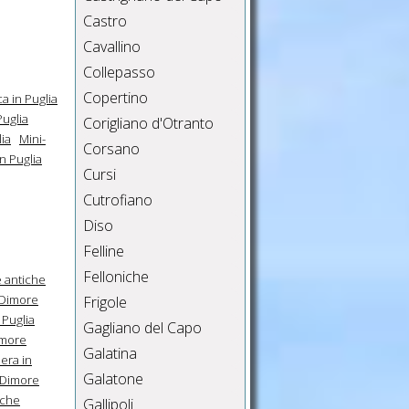
Castro
Cavallino
Collepasso
Copertino
a in Puglia
uglia
Corigliano d'Otranto
ia
Mini-
Corsano
n Puglia
Cursi
Cutrofiano
Diso
Felline
Felloniche
 antiche
Dimore
Frigole
 Puglia
Gagliano del Capo
more
Galatina
era in
Galatone
Dimore
iche
Gallipoli