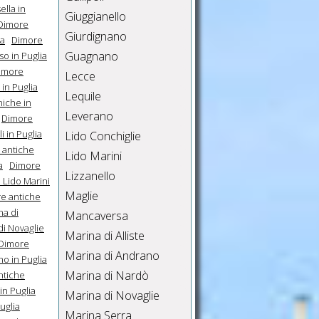
lla in
Giuggianello
Dimore
Giurdignano
ia
Dimore
Guagnano
o in Puglia
imore
Lecce
in Puglia
Lequile
niche in
Leverano
Dimore
i in Puglia
Lido Conchiglie
 antiche
Lido Marini
a
Dimore
Lizzanello
 Lido Marini
Maglie
e antiche
na di
Mancaversa
di Novaglie
Marina di Alliste
Dimore
Marina di Andrano
o in Puglia
Marina di Nardò
ntiche
in Puglia
Marina di Novaglie
uglia
Marina Serra