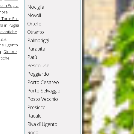
o in Puglia
Nociglia
more
Novoli
 Torre Pali
Ortelle
a in Puglia
Otranto
e antiche
glia
Palmariggi
che Ugento
Parabita
a
Dimore
Patù
tiche
Pescoluse
Poggiardo
Porto Cesareo
Porto Selvaggio
Posto Vecchio
Presicce
Racale
Riva di Ugento
Roca