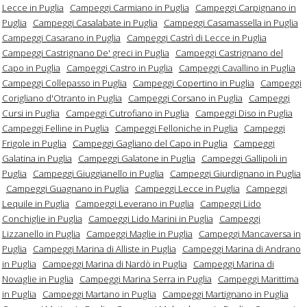
Lecce in Puglia
Campeggi Carmiano in Puglia
Campeggi Carpignano in
Puglia
Campeggi Casalabate in Puglia
Campeggi Casamassella in Puglia
Campeggi Casarano in Puglia
Campeggi Castrì di Lecce in Puglia
Campeggi Castrignano De' greci in Puglia
Campeggi Castrignano del
Capo in Puglia
Campeggi Castro in Puglia
Campeggi Cavallino in Puglia
Campeggi Collepasso in Puglia
Campeggi Copertino in Puglia
Campeggi
Corigliano d'Otranto in Puglia
Campeggi Corsano in Puglia
Campeggi
Cursi in Puglia
Campeggi Cutrofiano in Puglia
Campeggi Diso in Puglia
Campeggi Felline in Puglia
Campeggi Felloniche in Puglia
Campeggi
Frigole in Puglia
Campeggi Gagliano del Capo in Puglia
Campeggi
Galatina in Puglia
Campeggi Galatone in Puglia
Campeggi Gallipoli in
Puglia
Campeggi Giuggianello in Puglia
Campeggi Giurdignano in Puglia
Campeggi Guagnano in Puglia
Campeggi Lecce in Puglia
Campeggi
Lequile in Puglia
Campeggi Leverano in Puglia
Campeggi Lido
Conchiglie in Puglia
Campeggi Lido Marini in Puglia
Campeggi
Lizzanello in Puglia
Campeggi Maglie in Puglia
Campeggi Mancaversa in
Puglia
Campeggi Marina di Alliste in Puglia
Campeggi Marina di Andrano
in Puglia
Campeggi Marina di Nardò in Puglia
Campeggi Marina di
Novaglie in Puglia
Campeggi Marina Serra in Puglia
Campeggi Marittima
in Puglia
Campeggi Martano in Puglia
Campeggi Martignano in Puglia