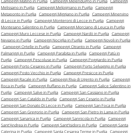
Campeggi Matino in Puglia
Campeggi Melendugno in Puglia
Campeggi
Melissano in Puglia
Campeggi Melpignano in Puglia
Campeggi
Metaponto in Puglia
Campeggi Miggiano in Puglia
Campeggi Minervino
di Lecce in Puglia
Campeggi Monteroni di Lecce in Puglia
Campeggi
Montesano Salentino in Puglia
Campeggi Morciano di Leuca in Puglia
Campeggi Muro Leccese in Puglia
Campeggi Nardò in Puglia
Campeggi
Neviano in Puglia
Campeggi Nociglia in Puglia
Campeggi Novoli in Puglia
Campeggi Ortelle in Puglia
Campeggi Otranto in Puglia
Campeggi
Palmariggi in Puglia
Campeggi Parabita in Puglia
Campeggi Patù in
Puglia
Campeggi Pescoluse in Puglia
Campeggi Poggiardo in Puglia
Campeggi Porto Cesareo in Puglia
Campeggi Porto Selvaggio in Puglia
Campeggi Posto Vecchio in Puglia
Campeggi Presicce in Puglia
Campeggi Racale in Puglia
Campeggi Riva di Ugento in Puglia
Campeggi
Roca in Puglia
Campeggi Ruffano in Puglia
Campeggi Salice Salentino in
Puglia
Campeggi Salve in Puglia
Campeggi San Cassiano in Puglia
Campeggi San Cataldo in Puglia
Campeggi San Cesario in Puglia
Campeggi San Donato Di Lecce in Puglia
Campeggi San Foca in Puglia
Campeggi San Gregorio in Puglia
Campeggi San Pietro In Lama in Puglia
Campeggi Sanarica in Puglia
Campeggi Sannicola in Puglia
Campeggi
Sant'Andrea in Puglia
Campeggi Sant'Isidoro in Puglia
Campeggi Santa
Caterina in Puglia
Campeggi Santa Cesarea Terme in Puglia
Campeggi