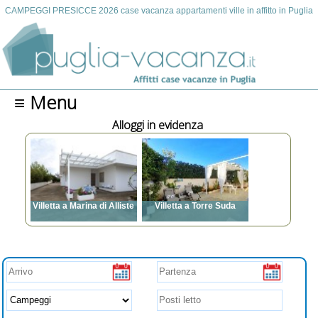
CAMPEGGI PRESICCE 2026 case vacanza appartamenti ville in affitto in Puglia
≡ Menu
Alloggi in evidenza
 a Marina di Alliste
Villetta a Torre Suda
i letto: da 3 a 7
Posti letto: da 2 a 14
condizionata, TV,
Aria condizionata, TV,
rice, Posto auto,
Lavatrice, Posto auto,
mali ammessi,
Animali ammessi, Vista
ue, Spazi esterni,
mare, Barbecue, Spazi
ariere, Internet
esterni, Zanzariere,
Internet, WI FI gratuito,
Parcheggio
gratuito,videosorveglianza,
spazi esterni attrezzati e