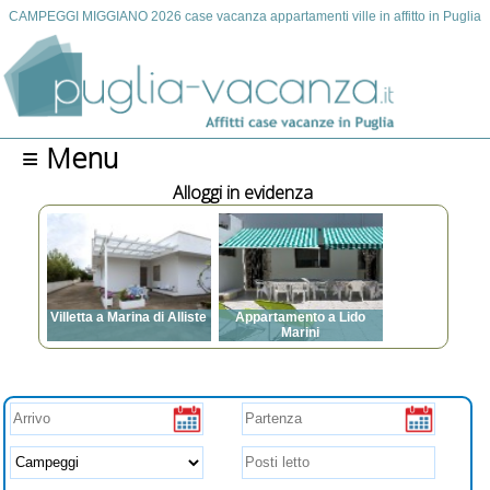
CAMPEGGI MIGGIANO 2026 case vacanza appartamenti ville in affitto in Puglia
≡ Menu
Alloggi in evidenza
a a Marina di Alliste
Appartamento a Lido
Marini
i letto: da 3 a 7
condizionata, TV,
Posti letto: da 3 a 12
rice, Posto auto,
Aria condizionata, TV,
imali ammessi,
Lavatrice, Animali
ue, Spazi esterni,
ammessi, Barbecue,
ariere, Internet
Spazi esterni, Zanzariere,
ventilatori a soffitto, asse
e ferro da stiro,
asciugacapelli, prese USB
a fianco al letto per