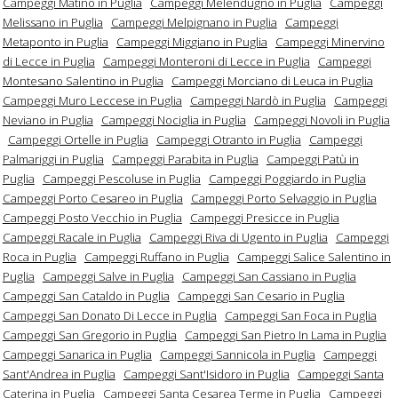
Campeggi Matino in Puglia
Campeggi Melendugno in Puglia
Campeggi
Melissano in Puglia
Campeggi Melpignano in Puglia
Campeggi
Metaponto in Puglia
Campeggi Miggiano in Puglia
Campeggi Minervino
di Lecce in Puglia
Campeggi Monteroni di Lecce in Puglia
Campeggi
Montesano Salentino in Puglia
Campeggi Morciano di Leuca in Puglia
Campeggi Muro Leccese in Puglia
Campeggi Nardò in Puglia
Campeggi
Neviano in Puglia
Campeggi Nociglia in Puglia
Campeggi Novoli in Puglia
Campeggi Ortelle in Puglia
Campeggi Otranto in Puglia
Campeggi
Palmariggi in Puglia
Campeggi Parabita in Puglia
Campeggi Patù in
Puglia
Campeggi Pescoluse in Puglia
Campeggi Poggiardo in Puglia
Campeggi Porto Cesareo in Puglia
Campeggi Porto Selvaggio in Puglia
Campeggi Posto Vecchio in Puglia
Campeggi Presicce in Puglia
Campeggi Racale in Puglia
Campeggi Riva di Ugento in Puglia
Campeggi
Roca in Puglia
Campeggi Ruffano in Puglia
Campeggi Salice Salentino in
Puglia
Campeggi Salve in Puglia
Campeggi San Cassiano in Puglia
Campeggi San Cataldo in Puglia
Campeggi San Cesario in Puglia
Campeggi San Donato Di Lecce in Puglia
Campeggi San Foca in Puglia
Campeggi San Gregorio in Puglia
Campeggi San Pietro In Lama in Puglia
Campeggi Sanarica in Puglia
Campeggi Sannicola in Puglia
Campeggi
Sant'Andrea in Puglia
Campeggi Sant'Isidoro in Puglia
Campeggi Santa
Caterina in Puglia
Campeggi Santa Cesarea Terme in Puglia
Campeggi