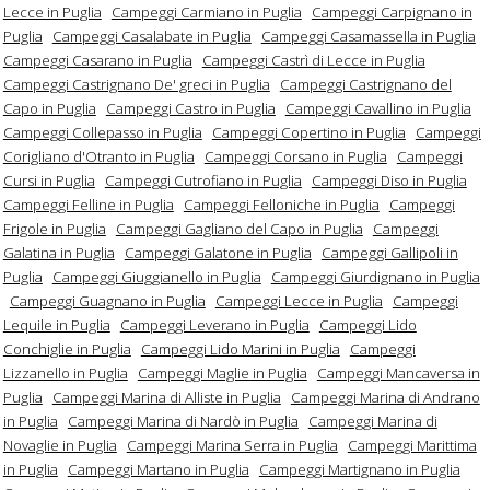
Lecce in Puglia
Campeggi Carmiano in Puglia
Campeggi Carpignano in
Puglia
Campeggi Casalabate in Puglia
Campeggi Casamassella in Puglia
Campeggi Casarano in Puglia
Campeggi Castrì di Lecce in Puglia
Campeggi Castrignano De' greci in Puglia
Campeggi Castrignano del
Capo in Puglia
Campeggi Castro in Puglia
Campeggi Cavallino in Puglia
Campeggi Collepasso in Puglia
Campeggi Copertino in Puglia
Campeggi
Corigliano d'Otranto in Puglia
Campeggi Corsano in Puglia
Campeggi
Cursi in Puglia
Campeggi Cutrofiano in Puglia
Campeggi Diso in Puglia
Campeggi Felline in Puglia
Campeggi Felloniche in Puglia
Campeggi
Frigole in Puglia
Campeggi Gagliano del Capo in Puglia
Campeggi
Galatina in Puglia
Campeggi Galatone in Puglia
Campeggi Gallipoli in
Puglia
Campeggi Giuggianello in Puglia
Campeggi Giurdignano in Puglia
Campeggi Guagnano in Puglia
Campeggi Lecce in Puglia
Campeggi
Lequile in Puglia
Campeggi Leverano in Puglia
Campeggi Lido
Conchiglie in Puglia
Campeggi Lido Marini in Puglia
Campeggi
Lizzanello in Puglia
Campeggi Maglie in Puglia
Campeggi Mancaversa in
Puglia
Campeggi Marina di Alliste in Puglia
Campeggi Marina di Andrano
in Puglia
Campeggi Marina di Nardò in Puglia
Campeggi Marina di
Novaglie in Puglia
Campeggi Marina Serra in Puglia
Campeggi Marittima
in Puglia
Campeggi Martano in Puglia
Campeggi Martignano in Puglia