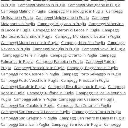
in Puglia
Campeggi Martano in Puglia
Campeggi Martignano in Puglia
Campeggi Matino in Puglia
Campeggi Melendugno in Puglia
Campeggi
Melissano in Puglia
Campeggi Melpignano in Puglia
Campeggi
Metaponto in Puglia
Campeggi Miggiano in Puglia
Campeggi Minervino
di Lecce in Puglia
Campeggi Monteroni di Lecce in Puglia
Campeggi
Montesano Salentino in Puglia
Campeggi Morciano di Leuca in Puglia
Campeggi Muro Leccese in Puglia
Campeggi Nardò in Puglia
Campeggi
Neviano in Puglia
Campeggi Nociglia in Puglia
Campeggi Novoli in Puglia
Campeggi Ortelle in Puglia
Campeggi Otranto in Puglia
Campeggi
Palmariggi in Puglia
Campeggi Parabita in Puglia
Campeggi Patù in
Puglia
Campeggi Pescoluse in Puglia
Campeggi Poggiardo in Puglia
Campeggi Porto Cesareo in Puglia
Campeggi Porto Selvaggio in Puglia
Campeggi Posto Vecchio in Puglia
Campeggi Presicce in Puglia
Campeggi Racale in Puglia
Campeggi Riva di Ugento in Puglia
Campeggi
Roca in Puglia
Campeggi Ruffano in Puglia
Campeggi Salice Salentino in
Puglia
Campeggi Salve in Puglia
Campeggi San Cassiano in Puglia
Campeggi San Cataldo in Puglia
Campeggi San Cesario in Puglia
Campeggi San Donato Di Lecce in Puglia
Campeggi San Foca in Puglia
Campeggi San Gregorio in Puglia
Campeggi San Pietro In Lama in Puglia
Campeggi Sanarica in Puglia
Campeggi Sannicola in Puglia
Campeggi