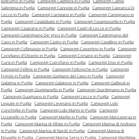
Botrugno in Puglia
Campeggi Calimera in Puglia
Campeggi Campi
Salentina in Puglia
Campeggi Cannole in Puglia
Campeggi Caprarica Di
Lecce in Puglia
Campeggi Carmiano in Puglia
Campeggi Carpignano in
Puglia
Campeggi Casalabate in Puglia
Campeggi Casamassella in Puglia
Campeggi Casarano in Puglia
Campeggi Castrì di Lecce in Puglia
Campeggi Castrignano De' greci in Puglia
Campeggi Castrignano del
Capo in Puglia
Campeggi Castro in Puglia
Campeggi Cavallino in Puglia
Campeggi Collepasso in Puglia
Campeggi Copertino in Puglia
Campeggi
Corigliano d'Otranto in Puglia
Campeggi Corsano in Puglia
Campeggi
Cursi in Puglia
Campeggi Cutrofiano in Puglia
Campeggi Diso in Puglia
Campeggi Felline in Puglia
Campeggi Felloniche in Puglia
Campeggi
Frigole in Puglia
Campeggi Gagliano del Capo in Puglia
Campeggi
Galatina in Puglia
Campeggi Galatone in Puglia
Campeggi Gallipoli in
Puglia
Campeggi Giuggianello in Puglia
Campeggi Giurdignano in Puglia
Campeggi Guagnano in Puglia
Campeggi Lecce in Puglia
Campeggi
Lequile in Puglia
Campeggi Leverano in Puglia
Campeggi Lido
Conchiglie in Puglia
Campeggi Lido Marini in Puglia
Campeggi
Lizzanello in Puglia
Campeggi Maglie in Puglia
Campeggi Mancaversa in
Puglia
Campeggi Marina di Alliste in Puglia
Campeggi Marina di Andrano
in Puglia
Campeggi Marina di Nardò in Puglia
Campeggi Marina di
Novaglie in Puglia
Campeggi Marina Serra in Puglia
Campeggi Marittima