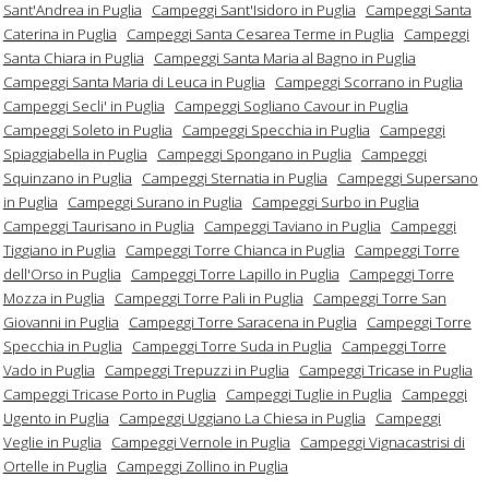
Sant'Andrea in Puglia
Campeggi Sant'Isidoro in Puglia
Campeggi Santa
Caterina in Puglia
Campeggi Santa Cesarea Terme in Puglia
Campeggi
Santa Chiara in Puglia
Campeggi Santa Maria al Bagno in Puglia
Campeggi Santa Maria di Leuca in Puglia
Campeggi Scorrano in Puglia
Campeggi Secli' in Puglia
Campeggi Sogliano Cavour in Puglia
Campeggi Soleto in Puglia
Campeggi Specchia in Puglia
Campeggi
Spiaggiabella in Puglia
Campeggi Spongano in Puglia
Campeggi
Squinzano in Puglia
Campeggi Sternatia in Puglia
Campeggi Supersano
in Puglia
Campeggi Surano in Puglia
Campeggi Surbo in Puglia
Campeggi Taurisano in Puglia
Campeggi Taviano in Puglia
Campeggi
Tiggiano in Puglia
Campeggi Torre Chianca in Puglia
Campeggi Torre
dell'Orso in Puglia
Campeggi Torre Lapillo in Puglia
Campeggi Torre
Mozza in Puglia
Campeggi Torre Pali in Puglia
Campeggi Torre San
Giovanni in Puglia
Campeggi Torre Saracena in Puglia
Campeggi Torre
Specchia in Puglia
Campeggi Torre Suda in Puglia
Campeggi Torre
Vado in Puglia
Campeggi Trepuzzi in Puglia
Campeggi Tricase in Puglia
Campeggi Tricase Porto in Puglia
Campeggi Tuglie in Puglia
Campeggi
Ugento in Puglia
Campeggi Uggiano La Chiesa in Puglia
Campeggi
Veglie in Puglia
Campeggi Vernole in Puglia
Campeggi Vignacastrisi di
Ortelle in Puglia
Campeggi Zollino in Puglia