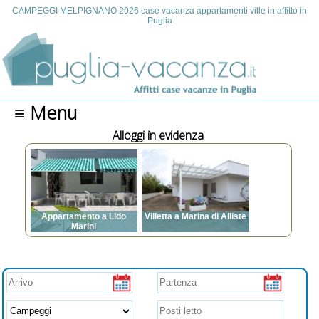
CAMPEGGI MELPIGNANO 2026 case vacanza appartamenti ville in affitto in
Puglia
≡ Menu
Alloggi in evidenza
da
Appartamento a Lido
Villetta a Marina di Alliste
Marini
14
Posti letto: da 3 a 7
V,
Posti letto: da 3 a 12
Aria condizionata, TV,
to,
Aria condizionata, TV,
Lavatrice, Posto auto,
sta
Lavatrice, Animali
Animali ammessi,
azi
ammessi, Barbecue,
Barbecue, Spazi esterni,
,
Spazi esterni, Zanzariere,
Zanzariere, Internet
to,
ventilatori a soffitto, asse
e ferro da stiro,
ianza,
asciugacapelli, prese USB