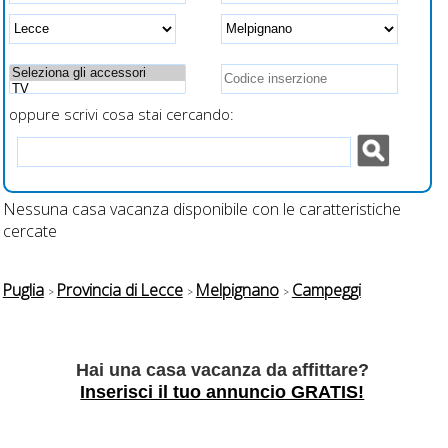
ti e
a fianco al letto per
ricarica veloce
smartphone
oppure scrivi cosa stai cercando:
Nessuna casa vacanza disponibile con le caratteristiche
cercate
Puglia
Provincia di Lecce
Melpignano
Campeggi
Hai una casa vacanza da affittare?
Inserisci il tuo annuncio GRATIS!