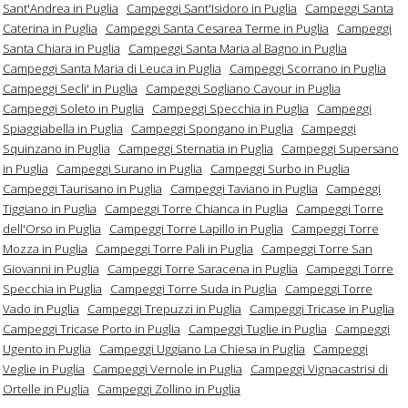
Sant'Andrea in Puglia
Campeggi Sant'Isidoro in Puglia
Campeggi Santa
Caterina in Puglia
Campeggi Santa Cesarea Terme in Puglia
Campeggi
Santa Chiara in Puglia
Campeggi Santa Maria al Bagno in Puglia
Campeggi Santa Maria di Leuca in Puglia
Campeggi Scorrano in Puglia
Campeggi Secli' in Puglia
Campeggi Sogliano Cavour in Puglia
Campeggi Soleto in Puglia
Campeggi Specchia in Puglia
Campeggi
Spiaggiabella in Puglia
Campeggi Spongano in Puglia
Campeggi
Squinzano in Puglia
Campeggi Sternatia in Puglia
Campeggi Supersano
in Puglia
Campeggi Surano in Puglia
Campeggi Surbo in Puglia
Campeggi Taurisano in Puglia
Campeggi Taviano in Puglia
Campeggi
Tiggiano in Puglia
Campeggi Torre Chianca in Puglia
Campeggi Torre
dell'Orso in Puglia
Campeggi Torre Lapillo in Puglia
Campeggi Torre
Mozza in Puglia
Campeggi Torre Pali in Puglia
Campeggi Torre San
Giovanni in Puglia
Campeggi Torre Saracena in Puglia
Campeggi Torre
Specchia in Puglia
Campeggi Torre Suda in Puglia
Campeggi Torre
Vado in Puglia
Campeggi Trepuzzi in Puglia
Campeggi Tricase in Puglia
Campeggi Tricase Porto in Puglia
Campeggi Tuglie in Puglia
Campeggi
Ugento in Puglia
Campeggi Uggiano La Chiesa in Puglia
Campeggi
Veglie in Puglia
Campeggi Vernole in Puglia
Campeggi Vignacastrisi di
Ortelle in Puglia
Campeggi Zollino in Puglia