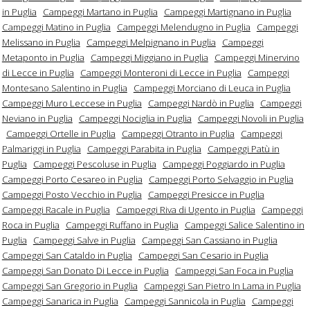
in Puglia
Campeggi Martano in Puglia
Campeggi Martignano in Puglia
Campeggi Matino in Puglia
Campeggi Melendugno in Puglia
Campeggi
Melissano in Puglia
Campeggi Melpignano in Puglia
Campeggi
Metaponto in Puglia
Campeggi Miggiano in Puglia
Campeggi Minervino
di Lecce in Puglia
Campeggi Monteroni di Lecce in Puglia
Campeggi
Montesano Salentino in Puglia
Campeggi Morciano di Leuca in Puglia
Campeggi Muro Leccese in Puglia
Campeggi Nardò in Puglia
Campeggi
Neviano in Puglia
Campeggi Nociglia in Puglia
Campeggi Novoli in Puglia
Campeggi Ortelle in Puglia
Campeggi Otranto in Puglia
Campeggi
Palmariggi in Puglia
Campeggi Parabita in Puglia
Campeggi Patù in
Puglia
Campeggi Pescoluse in Puglia
Campeggi Poggiardo in Puglia
Campeggi Porto Cesareo in Puglia
Campeggi Porto Selvaggio in Puglia
Campeggi Posto Vecchio in Puglia
Campeggi Presicce in Puglia
Campeggi Racale in Puglia
Campeggi Riva di Ugento in Puglia
Campeggi
Roca in Puglia
Campeggi Ruffano in Puglia
Campeggi Salice Salentino in
Puglia
Campeggi Salve in Puglia
Campeggi San Cassiano in Puglia
Campeggi San Cataldo in Puglia
Campeggi San Cesario in Puglia
Campeggi San Donato Di Lecce in Puglia
Campeggi San Foca in Puglia
Campeggi San Gregorio in Puglia
Campeggi San Pietro In Lama in Puglia
Campeggi Sanarica in Puglia
Campeggi Sannicola in Puglia
Campeggi