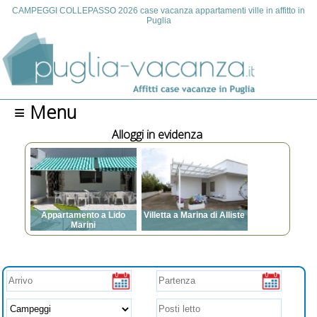
CAMPEGGI COLLEPASSO 2026 case vacanza appartamenti ville in affitto in
Puglia
≡ Menu
Alloggi in evidenza
da
Appartamento a Lido
Villetta a Marina di Alliste
Marini
14
Posti letto: da 3 a 7
V,
Posti letto: da 3 a 12
Aria condizionata, TV,
o,
Aria condizionata, TV,
Lavatrice, Posto auto,
sta
Lavatrice, Animali
Animali ammessi,
azi
ammessi, Barbecue,
Barbecue, Spazi esterni,
,
Spazi esterni, Zanzariere,
Zanzariere, Internet
to,
ventilatori a soffitto, asse
e ferro da stiro,
anza,
asciugacapelli, prese USB