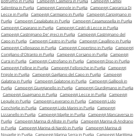
Botrugno in Puglia
Campeggi Calimera in Puglia
Campeggi Campi
Salentina in Puglia
Campeggi Cannole in Puglia
Campeggi Caprarica Di
Lecce in Puglia
Campeggi Carmiano in Puglia
Campeggi Carpignano in
Puglia
Campeggi Casalabate in Puglia
Campeggi Casamassella in Puglia
Campeggi Casarano in Puglia
Campeggi Castrì di Lecce in Puglia
Campeggi Castrignano De' greci in Puglia
Campeggi Castrignano del
Capo in Puglia
Campeggi Castro in Puglia
Campeggi Cavallino in Puglia
Campeggi Collepasso in Puglia
Campeggi Copertino in Puglia
Campeggi
Corigliano d'Otranto in Puglia
Campeggi Corsano in Puglia
Campeggi
Cursi in Puglia
Campeggi Cutrofiano in Puglia
Campeggi Diso in Puglia
Campeggi Felline in Puglia
Campeggi Felloniche in Puglia
Campeggi
Frigole in Puglia
Campeggi Gagliano del Capo in Puglia
Campeggi
Galatina in Puglia
Campeggi Galatone in Puglia
Campeggi Gallipoli in
Puglia
Campeggi Giuggianello in Puglia
Campeggi Giurdignano in Puglia
Campeggi Guagnano in Puglia
Campeggi Lecce in Puglia
Campeggi
Lequile in Puglia
Campeggi Leverano in Puglia
Campeggi Lido
Conchiglie in Puglia
Campeggi Lido Marini in Puglia
Campeggi
Lizzanello in Puglia
Campeggi Maglie in Puglia
Campeggi Mancaversa in
Puglia
Campeggi Marina di Alliste in Puglia
Campeggi Marina di Andrano
in Puglia
Campeggi Marina di Nardò in Puglia
Campeggi Marina di
Novaglie in Puglia
Campeggi Marina Serra in Puglia
Campeggi Marittima