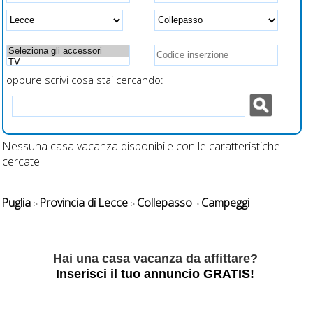
ti e
a fianco al letto per
ricarica veloce
smartphone
oppure scrivi cosa stai cercando:
Nessuna casa vacanza disponibile con le caratteristiche
cercate
Puglia
Provincia di Lecce
Collepasso
Campeggi
Hai una casa vacanza da affittare?
Inserisci il tuo annuncio GRATIS!