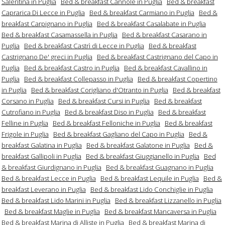
Salentina in Puglia
Bed & breakfast Cannole in Puglia
Bed & breakfast
Caprarica Di Lecce in Puglia
Bed & breakfast Carmiano in Puglia
Bed &
breakfast Carpignano in Puglia
Bed & breakfast Casalabate in Puglia
Bed & breakfast Casamassella in Puglia
Bed & breakfast Casarano in
Puglia
Bed & breakfast Castrì di Lecce in Puglia
Bed & breakfast
Castrignano De' greci in Puglia
Bed & breakfast Castrignano del Capo in
Puglia
Bed & breakfast Castro in Puglia
Bed & breakfast Cavallino in
Puglia
Bed & breakfast Collepasso in Puglia
Bed & breakfast Copertino
in Puglia
Bed & breakfast Corigliano d'Otranto in Puglia
Bed & breakfast
Corsano in Puglia
Bed & breakfast Cursi in Puglia
Bed & breakfast
Cutrofiano in Puglia
Bed & breakfast Diso in Puglia
Bed & breakfast
Felline in Puglia
Bed & breakfast Felloniche in Puglia
Bed & breakfast
Frigole in Puglia
Bed & breakfast Gagliano del Capo in Puglia
Bed &
breakfast Galatina in Puglia
Bed & breakfast Galatone in Puglia
Bed &
breakfast Gallipoli in Puglia
Bed & breakfast Giuggianello in Puglia
Bed
& breakfast Giurdignano in Puglia
Bed & breakfast Guagnano in Puglia
Bed & breakfast Lecce in Puglia
Bed & breakfast Lequile in Puglia
Bed &
breakfast Leverano in Puglia
Bed & breakfast Lido Conchiglie in Puglia
Bed & breakfast Lido Marini in Puglia
Bed & breakfast Lizzanello in Puglia
Bed & breakfast Maglie in Puglia
Bed & breakfast Mancaversa in Puglia
Bed & breakfast Marina di Alliste in Puglia
Bed & breakfast Marina di