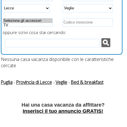
ianco al letto per
icarica veloce
smartphone
oppure scrivi cosa stai cercando:
Nessuna casa vacanza disponibile con le caratteristiche
cercate
Puglia
Provincia di Lecce
Veglie
Bed & breakfast
Hai una casa vacanza da affittare?
Inserisci il tuo annuncio GRATIS!