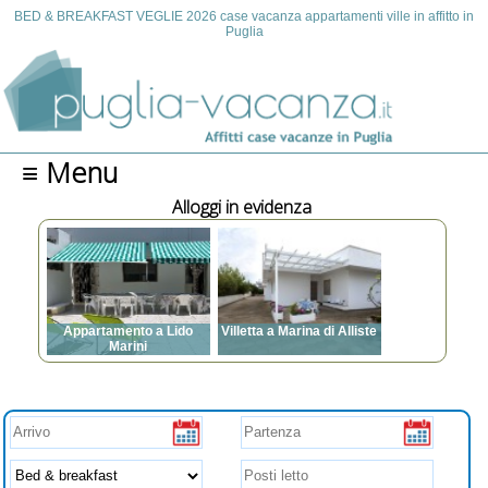
BED & BREAKFAST VEGLIE 2026 case vacanza appartamenti ville in affitto in
Puglia
≡ Menu
Alloggi in evidenza
artamento a Lido
Villetta a Marina di Alliste
Marini
Posti letto: da 3 a 7
i letto: da 3 a 12
Aria condizionata, TV,
 condizionata, TV,
Lavatrice, Posto auto,
vatrice, Animali
Animali ammessi,
essi, Barbecue,
Barbecue, Spazi esterni,
esterni, Zanzariere,
Zanzariere, Internet
atori a soffitto, asse
 ferro da stiro,
acapelli, prese USB