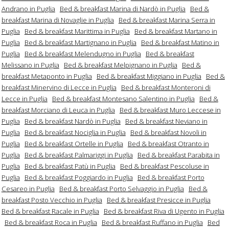
Andrano in Puglia
Bed & breakfast Marina di Nardò in Puglia
Bed &
breakfast Marina di Novaglie in Puglia
Bed & breakfast Marina Serra in
Puglia
Bed & breakfast Marittima in Puglia
Bed & breakfast Martano in
Puglia
Bed & breakfast Martignano in Puglia
Bed & breakfast Matino in
Puglia
Bed & breakfast Melendugno in Puglia
Bed & breakfast
Melissano in Puglia
Bed & breakfast Melpignano in Puglia
Bed &
breakfast Metaponto in Puglia
Bed & breakfast Miggiano in Puglia
Bed &
breakfast Minervino di Lecce in Puglia
Bed & breakfast Monteroni di
Lecce in Puglia
Bed & breakfast Montesano Salentino in Puglia
Bed &
breakfast Morciano di Leuca in Puglia
Bed & breakfast Muro Leccese in
Puglia
Bed & breakfast Nardò in Puglia
Bed & breakfast Neviano in
Puglia
Bed & breakfast Nociglia in Puglia
Bed & breakfast Novoli in
Puglia
Bed & breakfast Ortelle in Puglia
Bed & breakfast Otranto in
Puglia
Bed & breakfast Palmariggi in Puglia
Bed & breakfast Parabita in
Puglia
Bed & breakfast Patù in Puglia
Bed & breakfast Pescoluse in
Puglia
Bed & breakfast Poggiardo in Puglia
Bed & breakfast Porto
Cesareo in Puglia
Bed & breakfast Porto Selvaggio in Puglia
Bed &
breakfast Posto Vecchio in Puglia
Bed & breakfast Presicce in Puglia
Bed & breakfast Racale in Puglia
Bed & breakfast Riva di Ugento in Puglia
Bed & breakfast Roca in Puglia
Bed & breakfast Ruffano in Puglia
Bed