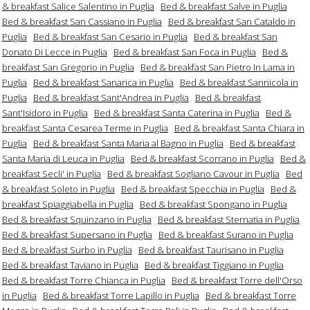
& breakfast Salice Salentino in Puglia
Bed & breakfast Salve in Puglia
Bed & breakfast San Cassiano in Puglia
Bed & breakfast San Cataldo in
Puglia
Bed & breakfast San Cesario in Puglia
Bed & breakfast San
Donato Di Lecce in Puglia
Bed & breakfast San Foca in Puglia
Bed &
breakfast San Gregorio in Puglia
Bed & breakfast San Pietro In Lama in
Puglia
Bed & breakfast Sanarica in Puglia
Bed & breakfast Sannicola in
Puglia
Bed & breakfast Sant'Andrea in Puglia
Bed & breakfast
Sant'Isidoro in Puglia
Bed & breakfast Santa Caterina in Puglia
Bed &
breakfast Santa Cesarea Terme in Puglia
Bed & breakfast Santa Chiara in
Puglia
Bed & breakfast Santa Maria al Bagno in Puglia
Bed & breakfast
Santa Maria di Leuca in Puglia
Bed & breakfast Scorrano in Puglia
Bed &
breakfast Secli' in Puglia
Bed & breakfast Sogliano Cavour in Puglia
Bed
& breakfast Soleto in Puglia
Bed & breakfast Specchia in Puglia
Bed &
breakfast Spiaggiabella in Puglia
Bed & breakfast Spongano in Puglia
Bed & breakfast Squinzano in Puglia
Bed & breakfast Sternatia in Puglia
Bed & breakfast Supersano in Puglia
Bed & breakfast Surano in Puglia
Bed & breakfast Surbo in Puglia
Bed & breakfast Taurisano in Puglia
Bed & breakfast Taviano in Puglia
Bed & breakfast Tiggiano in Puglia
Bed & breakfast Torre Chianca in Puglia
Bed & breakfast Torre dell'Orso
in Puglia
Bed & breakfast Torre Lapillo in Puglia
Bed & breakfast Torre