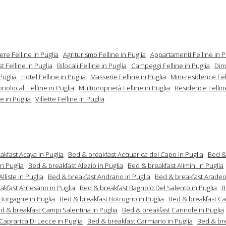
ere Felline in Puglia
Agriturismo Felline in Puglia
Appartamenti Felline in P
t Felline in Puglia
Bilocali Felline in Puglia
Campeggi Felline in Puglia
Dim
 Puglia
Hotel Felline in Puglia
Masserie Felline in Puglia
Mini-residence Fel
nolocali Felline in Puglia
Multiproprietà Felline in Puglia
Residence Felline
ne in Puglia
Villette Felline in Puglia
kfast Acaya in Puglia
Bed & breakfast Acquarica del Capo in Puglia
Bed &
n Puglia
Bed & breakfast Alezio in Puglia
Bed & breakfast Alimini in Puglia
lliste in Puglia
Bed & breakfast Andrano in Puglia
Bed & breakfast Aradeo 
akfast Arnesano in Puglia
Bed & breakfast Bagnolo Del Salento in Puglia
B
 Borgagne in Puglia
Bed & breakfast Botrugno in Puglia
Bed & breakfast Ca
d & breakfast Campi Salentina in Puglia
Bed & breakfast Cannole in Puglia
Caprarica Di Lecce in Puglia
Bed & breakfast Carmiano in Puglia
Bed & bre