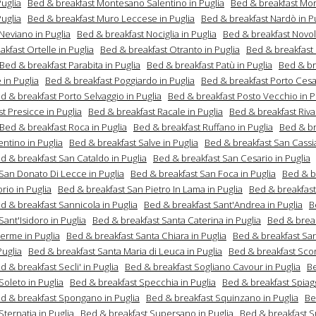
uglia
Bed & breakfast Montesano Salentino in Puglia
Bed & breakfast Mor
uglia
Bed & breakfast Muro Leccese in Puglia
Bed & breakfast Nardò in P
Neviano in Puglia
Bed & breakfast Nociglia in Puglia
Bed & breakfast Novoli
kfast Ortelle in Puglia
Bed & breakfast Otranto in Puglia
Bed & breakfast 
Bed & breakfast Parabita in Puglia
Bed & breakfast Patù in Puglia
Bed & br
 in Puglia
Bed & breakfast Poggiardo in Puglia
Bed & breakfast Porto Cesa
d & breakfast Porto Selvaggio in Puglia
Bed & breakfast Posto Vecchio in P
t Presicce in Puglia
Bed & breakfast Racale in Puglia
Bed & breakfast Riva
Bed & breakfast Roca in Puglia
Bed & breakfast Ruffano in Puglia
Bed & br
entino in Puglia
Bed & breakfast Salve in Puglia
Bed & breakfast San Cassi
d & breakfast San Cataldo in Puglia
Bed & breakfast San Cesario in Puglia
 San Donato Di Lecce in Puglia
Bed & breakfast San Foca in Puglia
Bed & b
rio in Puglia
Bed & breakfast San Pietro In Lama in Puglia
Bed & breakfast
d & breakfast Sannicola in Puglia
Bed & breakfast Sant'Andrea in Puglia
B
Sant'Isidoro in Puglia
Bed & breakfast Santa Caterina in Puglia
Bed & brea
erme in Puglia
Bed & breakfast Santa Chiara in Puglia
Bed & breakfast San
Puglia
Bed & breakfast Santa Maria di Leuca in Puglia
Bed & breakfast Sco
d & breakfast Secli' in Puglia
Bed & breakfast Sogliano Cavour in Puglia
B
Soleto in Puglia
Bed & breakfast Specchia in Puglia
Bed & breakfast Spiagg
d & breakfast Spongano in Puglia
Bed & breakfast Squinzano in Puglia
Be
Sternatia in Puglia
Bed & breakfast Supersano in Puglia
Bed & breakfast S