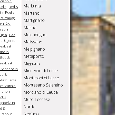
ciano di
Marittima
uglia
Bed &
 in Puglia
Martano
Palmariggi
Martignano
eakfast
Matino
reo in
Melendugno
uglia
Bed
 di Ugento
Melissano
eakfast
Melpignano
ano in
Metaponto
Bed &
Miggiano
reakfast
 Sanarica in
Minervino di Lecce
ed &
Monteroni di Lecce
kfast Santa
Montesano Salentino
ta Maria al
rrano in
Morciano di Leuca
ed &
Muro Leccese
iabella in
Nardò
d &
Neviano
urano in