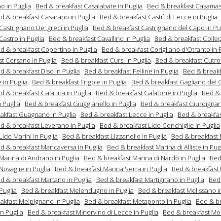
o in Puglia
Bed & breakfast Casalabate in Puglia
Bed & breakfast Casamass
d & breakfast Casarano in Puglia
Bed & breakfast Castrì di Lecce in Puglia
Castrignano De' greci in Puglia
Bed & breakfast Castrignano del Capo in Pu
Castro in Puglia
Bed & breakfast Cavallino in Puglia
Bed & breakfast Colle
d & breakfast Copertino in Puglia
Bed & breakfast Corigliano d'Otranto in 
st Corsano in Puglia
Bed & breakfast Cursi in Puglia
Bed & breakfast Cutro
d & breakfast Diso in Puglia
Bed & breakfast Felline in Puglia
Bed & breakf
 in Puglia
Bed & breakfast Frigole in Puglia
Bed & breakfast Gagliano del 
d & breakfast Galatina in Puglia
Bed & breakfast Galatone in Puglia
Bed & 
n Puglia
Bed & breakfast Giuggianello in Puglia
Bed & breakfast Giurdignan
akfast Guagnano in Puglia
Bed & breakfast Lecce in Puglia
Bed & breakfas
d & breakfast Leverano in Puglia
Bed & breakfast Lido Conchiglie in Puglia
Lido Marini in Puglia
Bed & breakfast Lizzanello in Puglia
Bed & breakfast 
d & breakfast Mancaversa in Puglia
Bed & breakfast Marina di Alliste in Pug
Marina di Andrano in Puglia
Bed & breakfast Marina di Nardò in Puglia
Bed
Novaglie in Puglia
Bed & breakfast Marina Serra in Puglia
Bed & breakfast 
d & breakfast Martano in Puglia
Bed & breakfast Martignano in Puglia
Bed
Puglia
Bed & breakfast Melendugno in Puglia
Bed & breakfast Melissano i
akfast Melpignano in Puglia
Bed & breakfast Metaponto in Puglia
Bed & br
n Puglia
Bed & breakfast Minervino di Lecce in Puglia
Bed & breakfast Mo