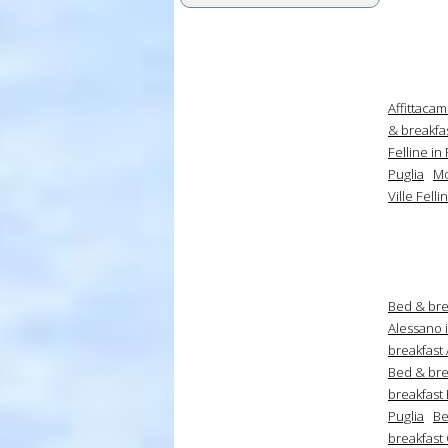
Affittacam
& breakfas
Felline in
Puglia
Mo
Ville Felli
Bed & brea
Alessano i
breakfast A
Bed & bre
breakfast
Puglia
Be
breakfast 