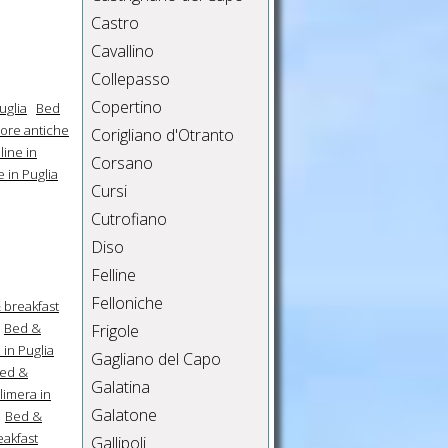
Castro
Cavallino
Collepasso
Copertino
uglia
Bed
ore antiche
Corigliano d'Otranto
line in
Corsano
 in Puglia
Cursi
Cutrofiano
Diso
Felline
Felloniche
 breakfast
Bed &
Frigole
in Puglia
Gagliano del Capo
ed &
Galatina
limera in
Galatone
Bed &
akfast
Gallipoli