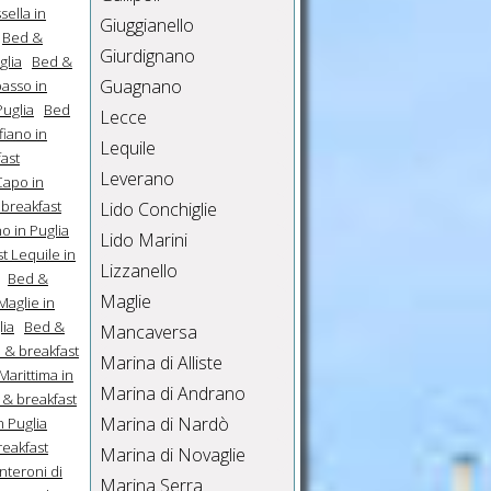
ella in
Giuggianello
Bed &
Giurdignano
glia
Bed &
Guagnano
passo in
Puglia
Bed
Lecce
fiano in
Lequile
ast
Leverano
Capo in
breakfast
Lido Conchiglie
o in Puglia
Lido Marini
t Lequile in
Lizzanello
Bed &
Maglie
Maglie in
lia
Bed &
Mancaversa
 & breakfast
Marina di Alliste
Marittima in
Marina di Andrano
 & breakfast
Marina di Nardò
n Puglia
eakfast
Marina di Novaglie
nteroni di
Marina Serra