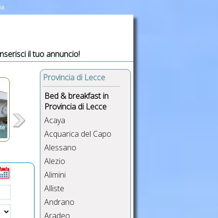
ia
Inserisci il tuo annuncio!
Provincia di Lecce
Bed & breakfast in
Provincia di Lecce
Acaya
ste
Acquarica del Capo
Alessano
,
,
Alezio
i,
Alimini
Alliste
Andrano
Aradeo