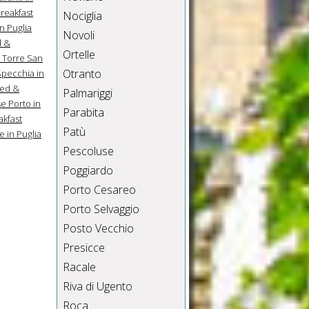
reakfast
Nociglia
n Puglia
Novoli
d &
Ortelle
 Torre San
Otranto
Specchia in
ed &
Palmariggi
e Porto in
Parabita
akfast
Patù
 in Puglia
Pescoluse
Poggiardo
Porto Cesareo
Porto Selvaggio
Posto Vecchio
Presicce
Racale
Riva di Ugento
Roca