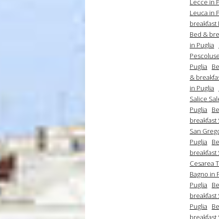
Lecce in P
Leuca in P
breakfast 
Bed & brea
in Puglia
Pescoluse
Puglia
Be
& breakfas
in Puglia
Salice Sal
Puglia
Be
breakfast
San Grego
Puglia
Be
breakfast 
Cesarea T
Bagno in 
Puglia
Be
breakfast 
Puglia
Be
breakfast 