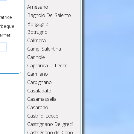
Arnesano
Bagnolo Del Salento
atrice
Borgagne
rbeque
Botrugno
ernet
Calimera
Campi Salentina
Cannole
Caprarica Di Lecce
Carmiano
Carpignano
Casalabate
Casamassella
Casarano
Castrì di Lecce
Castrignano De' greci
Castrignano del Capo