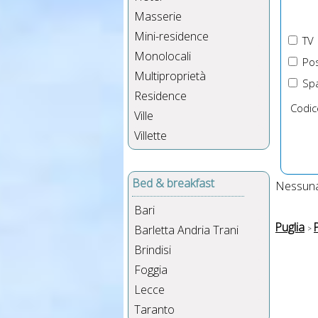
Masserie
Mini-residence
TV
Monolocali
Pos
Multiproprietà
Spa
Residence
Codic
Ville
Villette
Bed & breakfast
Nessuna 
Bari
Puglia
Barletta Andria Trani
Brindisi
Foggia
Lecce
Taranto