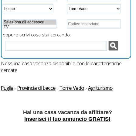
spazi esterni attrezzati e
a fianco al letto per
recintati
ricarica veloce
smartphone
oppure scrivi cosa stai cercando:
Nessuna casa vacanza disponibile con le caratteristiche
cercate
Puglia
Provincia di Lecce
Torre Vado
Agriturismo
Hai una casa vacanza da affittare?
Inserisci il tuo annuncio GRATIS!