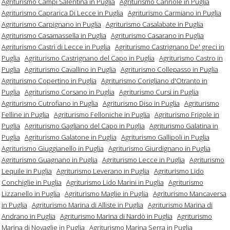
Agriturismo Campi Salentina in Puglia
Agriturismo Cannole in Puglia
Agriturismo Caprarica Di Lecce in Puglia
Agriturismo Carmiano in Puglia
Agriturismo Carpignano in Puglia
Agriturismo Casalabate in Puglia
Agriturismo Casamassella in Puglia
Agriturismo Casarano in Puglia
Agriturismo Castrì di Lecce in Puglia
Agriturismo Castrignano De' greci in
Puglia
Agriturismo Castrignano del Capo in Puglia
Agriturismo Castro in
Puglia
Agriturismo Cavallino in Puglia
Agriturismo Collepasso in Puglia
Agriturismo Copertino in Puglia
Agriturismo Corigliano d'Otranto in
Puglia
Agriturismo Corsano in Puglia
Agriturismo Cursi in Puglia
Agriturismo Cutrofiano in Puglia
Agriturismo Diso in Puglia
Agriturismo
Felline in Puglia
Agriturismo Felloniche in Puglia
Agriturismo Frigole in
Puglia
Agriturismo Gagliano del Capo in Puglia
Agriturismo Galatina in
Puglia
Agriturismo Galatone in Puglia
Agriturismo Gallipoli in Puglia
Agriturismo Giuggianello in Puglia
Agriturismo Giurdignano in Puglia
Agriturismo Guagnano in Puglia
Agriturismo Lecce in Puglia
Agriturismo
Lequile in Puglia
Agriturismo Leverano in Puglia
Agriturismo Lido
Conchiglie in Puglia
Agriturismo Lido Marini in Puglia
Agriturismo
Lizzanello in Puglia
Agriturismo Maglie in Puglia
Agriturismo Mancaversa
in Puglia
Agriturismo Marina di Alliste in Puglia
Agriturismo Marina di
Andrano in Puglia
Agriturismo Marina di Nardò in Puglia
Agriturismo
Marina di Novaglie in Puglia
Agriturismo Marina Serra in Puglia