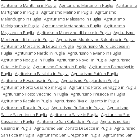
Agriturismo Marittima in Puglia
Agriturismo Martano in Puglia
Agriturismo
Martignano in Puglia
Agriturismo Matino in Puglia
Agriturismo
Melendugno in Puglia
Agriturismo Melissano in Puglia
Agriturismo
Melpignano in Puglia
Agriturismo Metaponto in Puglia
Agriturismo
Miggiano in Puglia
Agriturismo Minervino di Lecce in Puglia
Agriturismo
Monteroni di Lecce in Puglia
Agriturismo Montesano Salentino in Puglia
Agriturismo Morciano di Leuca in Puglia
Agriturismo Muro Leccese in
Puglia
Agriturismo Nardò in Puglia
Agriturismo Neviano in Puglia
Agriturismo Nociglia in Puglia
Agriturismo Novoli in Puglia
Agriturismo
Ortelle in Puglia
Agriturismo Otranto in Puglia
Agriturismo Palmariggi in
Puglia
Agriturismo Parabita in Puglia
Agriturismo Patù in Puglia
Agriturismo Pescoluse in Puglia
Agriturismo Poggiardo in Puglia
Agriturismo Porto Cesareo in Puglia
Agriturismo Porto Selvaggio in Puglia
Agriturismo Posto Vecchio in Puglia
Agriturismo Presicce in Puglia
Agriturismo Racale in Puglia
Agriturismo Riva di Ugento in Puglia
Agriturismo Roca in Puglia
Agriturismo Ruffano in Puglia
Agriturismo
Salice Salentino in Puglia
Agriturismo Salve in Puglia
Agriturismo San
Cassiano in Puglia
Agriturismo San Cataldo in Puglia
Agriturismo San
Cesario in Puglia
Agriturismo San Donato Di Lecce in Puglia
Agriturismo
San Foca in Puglia
Agriturismo San Gregorio in Puglia
Agriturismo San