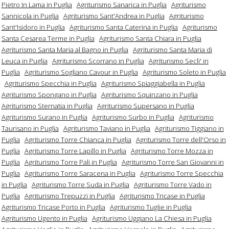
Pietro In Lama in Puglia
Agriturismo Sanarica in Puglia
Agriturismo
Sannicola in Puglia
Agriturismo Sant'Andrea in Puglia
Agriturismo
Sant'Isidoro in Puglia
Agriturismo Santa Caterina in Puglia
Agriturismo
Santa Cesarea Terme in Puglia
Agriturismo Santa Chiara in Puglia
Agriturismo Santa Maria al Bagno in Puglia
Agriturismo Santa Maria di
Leuca in Puglia
Agriturismo Scorrano in Puglia
Agriturismo Secli' in
Puglia
Agriturismo Sogliano Cavour in Puglia
Agriturismo Soleto in Puglia
Agriturismo Specchia in Puglia
Agriturismo Spiaggiabella in Puglia
Agriturismo Spongano in Puglia
Agriturismo Squinzano in Puglia
Agriturismo Sternatia in Puglia
Agriturismo Supersano in Puglia
Agriturismo Surano in Puglia
Agriturismo Surbo in Puglia
Agriturismo
Taurisano in Puglia
Agriturismo Taviano in Puglia
Agriturismo Tiggiano in
Puglia
Agriturismo Torre Chianca in Puglia
Agriturismo Torre dell'Orso in
Puglia
Agriturismo Torre Lapillo in Puglia
Agriturismo Torre Mozza in
Puglia
Agriturismo Torre Pali in Puglia
Agriturismo Torre San Giovanni in
Puglia
Agriturismo Torre Saracena in Puglia
Agriturismo Torre Specchia
in Puglia
Agriturismo Torre Suda in Puglia
Agriturismo Torre Vado in
Puglia
Agriturismo Trepuzzi in Puglia
Agriturismo Tricase in Puglia
Agriturismo Tricase Porto in Puglia
Agriturismo Tuglie in Puglia
Agriturismo Ugento in Puglia
Agriturismo Uggiano La Chiesa in Puglia