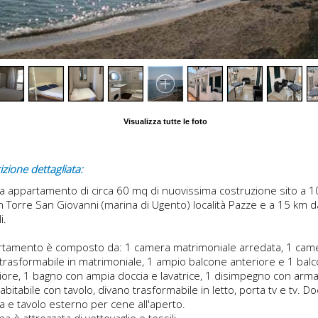
Visualizza tutte le foto
zione dettagliata:
itta appartamento di circa 60 mq di nuovissima costruzione sito a 1
n Torre San Giovanni (marina di Ugento) località Pazze e a 15 km d
i.
rtamento è composto da: 1 camera matrimoniale arredata, 1 cam
i trasformabile in matrimoniale, 1 ampio balcone anteriore e 1 bal
iore, 1 bagno con ampia doccia e lavatrice, 1 disimpegno con arma
abitabile con tavolo, divano trasformabile in letto, porta tv e tv. Do
a e tavolo esterno per cene all'aperto.
na è attrezzata di vettovaglie e tessili.