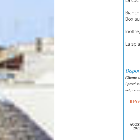
Bianch
Box au
Inoltre
La spia
Disponi
(Giorno c
I prezzi s
nel prezzo
Il P
AGOS
202