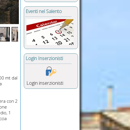
Eventi nel Salento
Login Inserzionisti
00 mt dal
Login inserzionisti
a
era con 2
cone
dio, 1
ccia