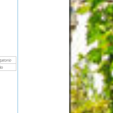
gatorio
No