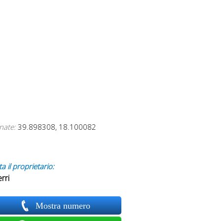
nate:
39.898308, 18.100082
a il proprietario:
erri
Mostra numero