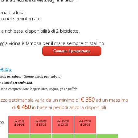
eria esclusa.
to nel seminterrato.
, a richiesta, disponibilità di 2 biciclette.
ggia vicina è famosa per il mare sempre cristallino.
Contatta il proprietario
bilita:
heck-in: sabato; Giorno check-out: sabato)
ono intesi
per settimana
.
 sono comprese tutte le spese luce, acqua, gas e pulizie
€ 350
rezzo settimanale varia da un minimo di
ad un massimo
€ 450
di
in base ai periodi ancora disponibili
dal 01/8
dal 08/08
dal 15/08
dal 22/08
TO
al 08/08
al 15/08
al 22/08
al 29/08
6