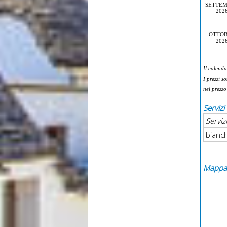
SETTE
202
OTTO
202
Il calenda
I prezzi s
nel prezzo
Serviz
Serviz
bianc
Mappa