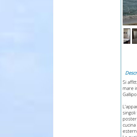
Descri
Si aff
mare i
Gallipol
L'appa
singol
poster
cucina 
estern
La cuci