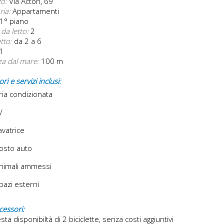
zo:
Via Acton, 69
ria:
Appartamenti
1° piano
da letto:
2
etto:
da 2 a 6
1
za dal mare:
100 m
ri e servizi inclusi:
ia condizionata
V
vatrice
osto auto
nimali ammessi
azi esterni
ccessori:
esta disponibiltà di 2 biciclette, senza costi aggiuntivi