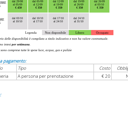
dal 29/08
dal 05/09
dal 12/09
dal 19/09
dal 26/09
MBRE
al 05/09
al 12/09
al 19/09
al 26/09
al 03/10
6
€ 450
€ 350
€ 350
€ 350
€ 350
dal 03/10
dal 10/10
dal 17/10
dal 24/10
BRE
al 10/10
al 17/10
al 24/10
al 31/10
6
Legenda
Non disponibile
Libero
Occupato
rio delle disponibilità è compilato a titolo indicativo e non ha valore contrattuale.
ono intesi
per settimana
.
 sono comprese tutte le spese luce, acqua, gas e pulizie
i a pagamento:
io
Tipo
Costo
Obbli
heria
A persona per prenotazione
€ 20
: