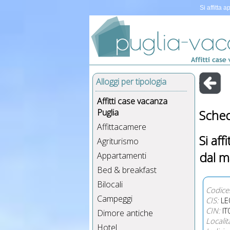
Si affitta 
Alloggi per tipologia
Affitti case vacanza
Puglia
Sched
Affittacamere
Si af
Agriturismo
dal m
Appartamenti
Bed & breakfast
Bilocali
Codice
Campeggi
CIS:
LE
CIN:
IT
Dimore antiche
Localit
Hotel