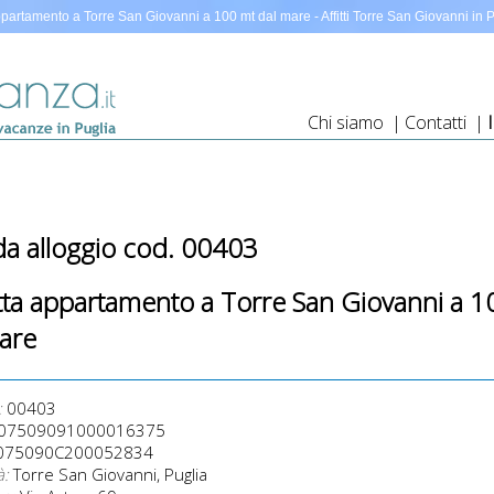
appartamento a Torre San Giovanni a 100 mt dal mare - Affitti Torre San Giovanni in
Chi siamo
|
Contatti
|
a alloggio cod. 00403
fitta appartamento a Torre San Giovanni a 
are
:
00403
07509091000016375
075090C200052834
à:
Torre San Giovanni, Puglia