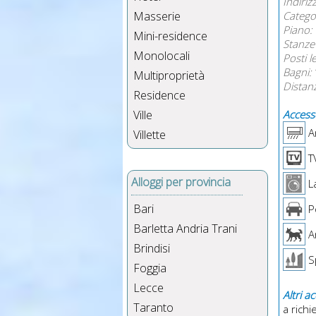
Indiriz
Masserie
Catego
Piano:
Mini-residence
Stanze 
Monolocali
Posti l
Bagni:
Multiproprietà
Distan
Residence
Ville
Accesso
Ar
Villette
T
Alloggi per provincia
La
Bari
P
Barletta Andria Trani
A
Brindisi
Sp
Foggia
Lecce
Altri a
Taranto
a richi