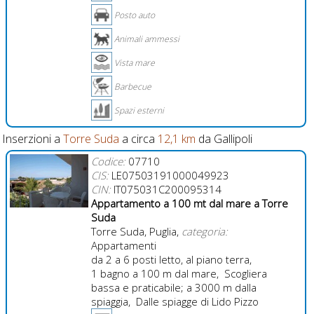
Posto auto
Animali ammessi
Vista mare
Barbecue
Spazi esterni
Inserzioni a
Torre Suda
a circa
12,1 km
da Gallipoli
Codice:
07710
CIS:
LE07503191000049923
CIN:
IT075031C200095314
Appartamento a 100 mt dal mare a Torre
Suda
Torre Suda, Puglia,
categoria:
Appartamenti
da 2 a 6 posti letto, al piano terra,
1 bagno a 100 m dal mare, Scogliera
bassa e praticabile; a 3000 m dalla
spiaggia, Dalle spiagge di Lido Pizzo