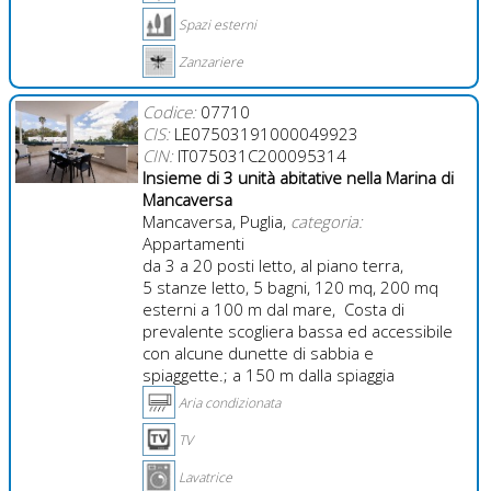
Spazi esterni
Zanzariere
Codice:
07710
CIS:
LE07503191000049923
CIN:
IT075031C200095314
Insieme di 3 unità abitative nella Marina di
Mancaversa
Mancaversa, Puglia,
categoria:
Appartamenti
da 3 a 20 posti letto, al piano terra,
5 stanze letto, 5 bagni, 120 mq, 200 mq
esterni a 100 m dal mare, Costa di
prevalente scogliera bassa ed accessibile
con alcune dunette di sabbia e
spiaggette.; a 150 m dalla spiaggia
Aria condizionata
TV
Lavatrice