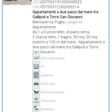
CIS:
LE07503191000049923
CIN:
IT075031C200095314
Appartamenti a due passi dal mare tra
Gallipoli e Torre San Giovanni
Mancaversa, Puglia,
categoria:
Appartamenti
da 1 a 6 posti letto, al piano terra,
3 stanze letto, 1 bagno, 50 mq, 30 mq
esterni a 100 m dal mare, Appartamenti a
due passi dal mare tra Gallipoli e Torre
San Giovanni
Aria condizionata
TV
Lavatrice
Posto auto
Animali ammessi
Vista mare
Barbecue