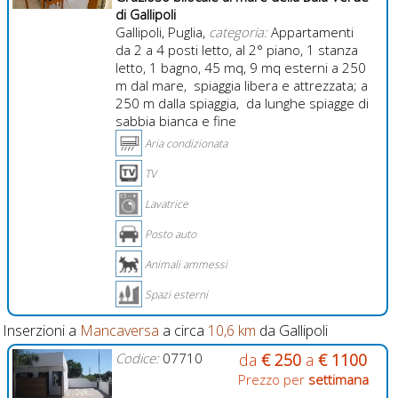
di Gallipoli
Gallipoli, Puglia,
categoria:
Appartamenti
da 2 a 4 posti letto, al 2° piano, 1 stanza
letto, 1 bagno, 45 mq, 9 mq esterni a 250
m dal mare, spiaggia libera e attrezzata; a
250 m dalla spiaggia, da lunghe spiagge di
sabbia bianca e fine
Aria condizionata
TV
Lavatrice
Posto auto
Animali ammessi
Spazi esterni
Inserzioni a
Mancaversa
a circa
10,6 km
da Gallipoli
Codice:
07710
da
€ 250
a
€ 1100
Prezzo per
settimana