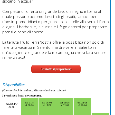
giocano in acqua?
Completano l'offerta un grande tavolo in legno intorno al
quale possono accomodarsi tutti gli ospiti, l'amaca per
riposini pomeridiani o per guardare le stelle alla sera, il forno
a legna, il barbecue, la cucina e il frigo esterni per preparare
pranzi e cene all'aperto.
La tenuta Trullo TerraNostra offre la possibilità non solo di
fare una vacanza in Salento, ma di vivere in Salento in
un'accogliente e grande villa in campagna che vi farà sentire
come a casa!
Contatta il proprietario
Disponibilita:
(Giorno check-in: sabato; Giorno check-out: sabato)
I prezzi sono intesi
per settimana
.
dal 01/8
dal 08/08
dal 15/08
dal 22/08
AGOSTO
al 08/08
al 15/08
al 22/08
al 29/08
2026