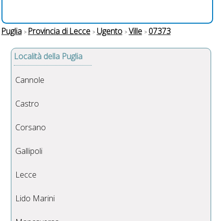
Puglia
Provincia di Lecce
Ugento
Ville
07373
Località della Puglia
Cannole
Castro
Corsano
Gallipoli
Lecce
Lido Marini