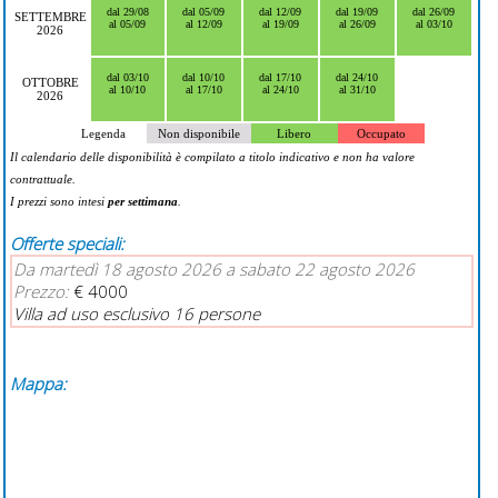
dal 29/08
dal 05/09
dal 12/09
dal 19/09
dal 26/09
SETTEMBRE
al 05/09
al 12/09
al 19/09
al 26/09
al 03/10
2026
dal 03/10
dal 10/10
dal 17/10
dal 24/10
OTTOBRE
al 10/10
al 17/10
al 24/10
al 31/10
2026
Legenda
Non disponibile
Libero
Occupato
Il calendario delle disponibilità è compilato a titolo indicativo e non ha valore
contrattuale.
I prezzi sono intesi
per settimana
.
Offerte speciali:
Da martedì 18 agosto 2026 a sabato 22 agosto 2026
Prezzo:
€ 4000
Villa ad uso esclusivo 16 persone
Mappa: