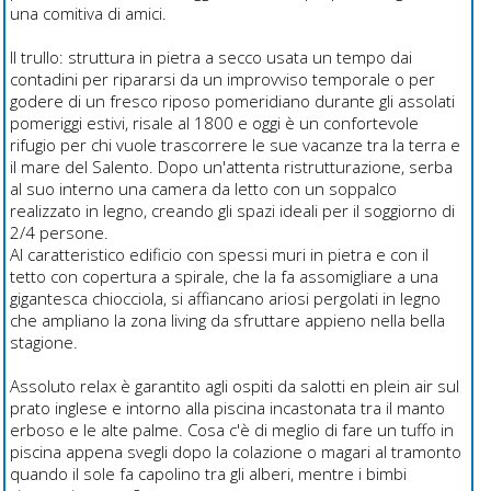
una comitiva di amici.
Il trullo: struttura in pietra a secco usata un tempo dai
contadini per ripararsi da un improvviso temporale o per
godere di un fresco riposo pomeridiano durante gli assolati
pomeriggi estivi, risale al 1800 e oggi è un confortevole
rifugio per chi vuole trascorrere le sue vacanze tra la terra e
il mare del Salento. Dopo un'attenta ristrutturazione, serba
al suo interno una camera da letto con un soppalco
realizzato in legno, creando gli spazi ideali per il soggiorno di
2/4 persone.
Al caratteristico edificio con spessi muri in pietra e con il
tetto con copertura a spirale, che la fa assomigliare a una
gigantesca chiocciola, si affiancano ariosi pergolati in legno
che ampliano la zona living da sfruttare appieno nella bella
stagione.
Assoluto relax è garantito agli ospiti da salotti en plein air sul
prato inglese e intorno alla piscina incastonata tra il manto
erboso e le alte palme. Cosa c'è di meglio di fare un tuffo in
piscina appena svegli dopo la colazione o magari al tramonto
quando il sole fa capolino tra gli alberi, mentre i bimbi