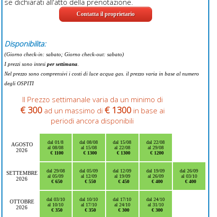
se dichiarati all'atto della prenotazione.
Contatta il proprietario
Disponibilita:
(Giorno check-in: sabato; Giorno check-out: sabato)
I prezzi sono intesi
per settimana
.
Nel prezzo sono comprensivi i costi di luce acqua gas. il prezzo varia in base al numero
degli OSPITI
Il Prezzo settimanale varia da un minimo di
€ 300
€ 1300
ad un massimo di
in base ai
periodi ancora disponibili
dal 01/8
dal 08/08
dal 15/08
dal 22/08
AGOSTO
al 08/08
al 15/08
al 22/08
al 29/08
2026
€ 1100
€ 1300
€ 1300
€ 1200
dal 29/08
dal 05/09
dal 12/09
dal 19/09
dal 26/09
SETTEMBRE
al 05/09
al 12/09
al 19/09
al 26/09
al 03/10
2026
€ 650
€ 550
€ 450
€ 400
€ 400
dal 03/10
dal 10/10
dal 17/10
dal 24/10
OTTOBRE
al 10/10
al 17/10
al 24/10
al 31/10
2026
€ 350
€ 350
€ 300
€ 300