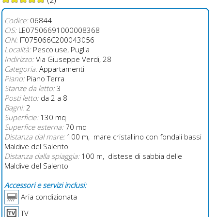
(2)
Codice:
06844
CIS:
LE07506691000008368
CIN:
IT075066C200043056
Località:
Pescoluse, Puglia
Indirizzo:
Via Giuseppe Verdi, 28
Categoria:
Appartamenti
Piano:
Piano Terra
Stanze da letto:
3
Posti letto:
da 2 a 8
Bagni:
2
Superficie:
130 mq
Superfice esterna:
70 mq
Distanza dal mare:
100 m, mare cristallino con fondali bassi
Maldive del Salento
Distanza dalla spiaggia:
100 m, distese di sabbia delle
Maldive del Salento
Accessori e servizi inclusi:
Aria condizionata
TV