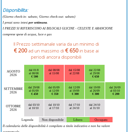
Disponibilita:
(Giorno check-in: sabato; Giorno check-out: sabato)
I prezzi sono intesi
per settimana
.
I PREZZI SI RIFERISCONO AI BILOCALI GLICINE - CELESTE E ARANCIONE
comprese spese di acqua, luce e gas
Il Prezzo settimanale varia da un minimo di
€ 200
€ 650
ad un massimo di
in base ai
periodi ancora disponibili
dal 01/8
dal 08/08
dal 15/08
dal 22/08
AGOSTO
al 08/08
al 15/08
al 22/08
al 29/08
2026
€ 500
€ 650
dal 29/08
dal 05/09
dal 12/09
dal 19/09
dal 26/09
SETTEMBRE
al 05/09
al 12/09
al 19/09
al 26/09
al 03/10
2026
€ 450
€ 350
€ 300
€ 300
€ 200
dal 03/10
dal 10/10
dal 17/10
dal 24/10
OTTOBRE
al 10/10
al 17/10
al 24/10
al 31/10
2026
Legenda
Non disponibile
Libero
Occupato
Il calendario delle disponibilità è compilato a titolo indicativo e non ha valore
contrattuale.