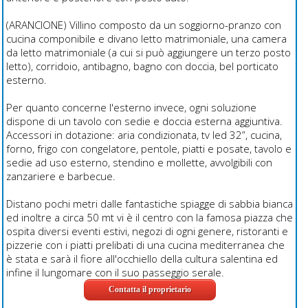
(ARANCIONE) Villino composto da un soggiorno-pranzo con
cucina componibile e divano letto matrimoniale, una camera
da letto matrimoniale (a cui si può aggiungere un terzo posto
letto), corridoio, antibagno, bagno con doccia, bel porticato
esterno.
Per quanto concerne l'esterno invece, ogni soluzione
dispone di un tavolo con sedie e doccia esterna aggiuntiva.
Accessori in dotazione: aria condizionata, tv led 32”, cucina,
forno, frigo con congelatore, pentole, piatti e posate, tavolo e
sedie ad uso esterno, stendino e mollette, avvolgibili con
zanzariere e barbecue.
Distano pochi metri dalle fantastiche spiagge di sabbia bianca
ed inoltre a circa 50 mt vi è il centro con la famosa piazza che
ospita diversi eventi estivi, negozi di ogni genere, ristoranti e
pizzerie con i piatti prelibati di una cucina mediterranea che
è stata e sarà il fiore all'occhiello della cultura salentina ed
infine il lungomare con il suo passeggio serale.
Contatta il proprietario