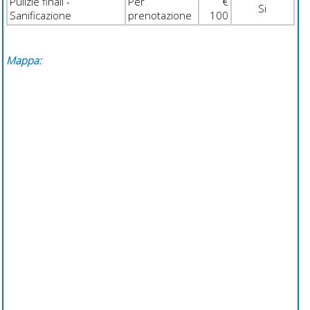
Pulizie finali -
Per
€
Si
Sanificazione
prenotazione
100
Mappa: