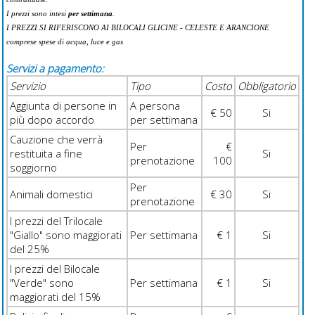
I prezzi sono intesi
per settimana
.
I PREZZI SI RIFERISCONO AI BILOCALI GLICINE - CELESTE E ARANCIONE
comprese spese di acqua, luce e gas
Servizi a pagamento:
Servizio
Tipo
Costo
Obbligatorio
Aggiunta di persone in
A persona
€ 50
Si
più dopo accordo
per settimana
Cauzione che verrà
Per
€
restituita a fine
Si
prenotazione
100
soggiorno
Per
Animali domestici
€ 30
Si
prenotazione
I prezzi del Trilocale
"Giallo" sono maggiorati
Per settimana
€ 1
Si
del 25%
I prezzi del Bilocale
"Verde" sono
Per settimana
€ 1
Si
maggiorati del 15%