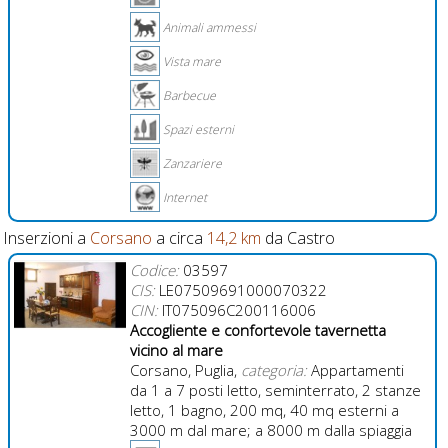
Animali ammessi
Vista mare
Barbecue
Spazi esterni
Zanzariere
Internet
Inserzioni a
Corsano
a circa
14,2 km
da Castro
Codice:
03597
CIS:
LE07509691000070322
CIN:
IT075096C200116006
Accogliente e confortevole tavernetta
vicino al mare
Corsano, Puglia,
categoria:
Appartamenti
da 1 a 7 posti letto, seminterrato, 2 stanze
letto, 1 bagno, 200 mq, 40 mq esterni a
3000 m dal mare; a 8000 m dalla spiaggia