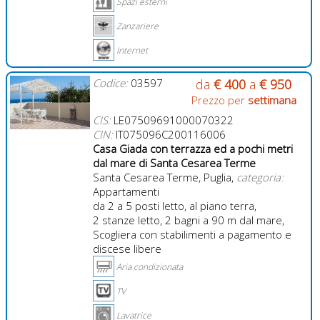
Spazi esterni
Zanzariere
Internet
Codice:
03597
da
€ 400
a
€ 950
Prezzo per
settimana
CIS:
LE07509691000070322
CIN:
IT075096C200116006
Casa Giada con terrazza ed a pochi metri
dal mare di Santa Cesarea Terme
Santa Cesarea Terme, Puglia,
categoria:
Appartamenti
da 2 a 5 posti letto, al piano terra,
2 stanze letto, 2 bagni a 90 m dal mare,
Scogliera con stabilimenti a pagamento e
discese libere
Aria condizionata
TV
Lavatrice